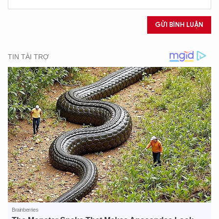
GỬI BÌNH LUẬN
XIN CHÀO,
TÔI LÀ CHATBOT CỦA
Hãy hỏi tôi bất kỳ điều gì bạn cần biết về