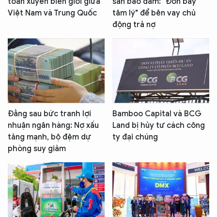
toán xuyên biên giới giữa
sản bảo đảm: "Đòn bẩy
Việt Nam và Trung Quốc
tâm lý" để bên vay chủ
động trả nợ
Đằng sau bức tranh lợi
Bamboo Capital và BCG
nhuận ngân hàng: Nợ xấu
Land bị hủy tư cách công
tăng mạnh, bộ đệm dự
ty đại chúng
phòng suy giảm