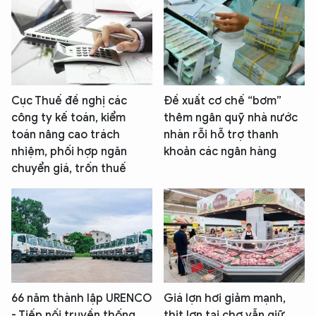
Cục Thuế đề nghị các
Đề xuất cơ chế “bơm”
công ty kế toán, kiểm
thêm ngân quỹ nhà nước
toán nâng cao trách
nhàn rỗi hỗ trợ thanh
nhiệm, phối hợp ngăn
khoản các ngân hàng
chuyển giá, trốn thuế
66 năm thành lập URENCO
Giá lợn hơi giảm mạnh,
- Tiếp nối truyền thống,
thịt lợn tại chợ vẫn giữ