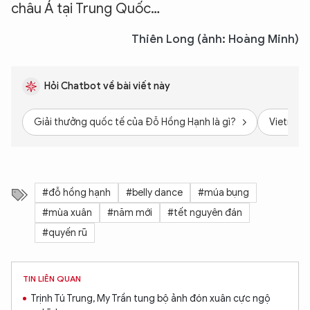
châu Á tại Trung Quốc…
Thiên Long (ảnh: Hoàng Minh)
Hỏi Chatbot về bài viết này
Giải thưởng quốc tế của Đỗ Hồng Hạnh là gì?
Vietnam 
#đỗ hồng hạnh
#belly dance
#múa bụng
#mùa xuân
#năm mới
#tết nguyên đán
#quyến rũ
TIN LIÊN QUAN
Trịnh Tú Trung, My Trần tung bộ ảnh đón xuân cực ngộ