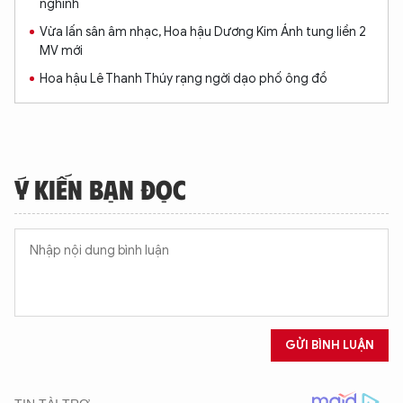
nghĩnh
Vừa lấn sân âm nhạc, Hoa hậu Dương Kim Ánh tung liền 2
MV mới
Hoa hậu Lê Thanh Thúy rạng ngời dạo phố ông đồ
Ý KIẾN BẠN ĐỌC
XIN CHÀO,
TÔI LÀ CHATBOT CỦA
Hãy hỏi tôi bất kỳ điều gì bạn cần biết về
An Ninh Thủ Đô nhé. Tôi sẵn sàng hỗ trợ!
GỬI BÌNH LUẬN