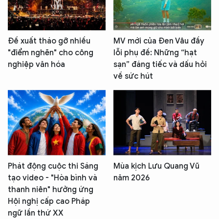
Đề xuất tháo gỡ nhiều
MV mới của Đen Vâu đầy
"điểm nghẽn" cho công
lỗi phụ đề: Những “hạt
nghiệp văn hóa
sạn” đáng tiếc và dấu hỏi
về sức hút
Phát động cuộc thi Sáng
Mùa kịch Lưu Quang Vũ
tạo video - "Hòa bình và
năm 2026
thanh niên" hưởng ứng
Hội nghị cấp cao Pháp
ngữ lần thứ XX