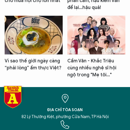
cho mùa hội chợ lớn nhất
phản cảm, hậu kiểm vẫn
để lại...hậu quả!
Vì sao thế giới ngày càng
Cẩm Vân - Khắc Triệu
“phải lòng” ẩm thực Việt?
cùng nhiều nghệ sĩ hội
ngộ trong "Mẹ tôi..."
ĐỊA CHỈ TÒA SOẠN
82 Lý Thường Kiệt, phường Cửa Nam, TP Hà Nội