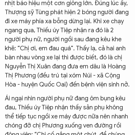
nhịt báo hiệu một cơn giông lớn. Đúng lúc ấy,
Thượng sỹ Tùng phát hiện 2 bóng người đang
đi xe máy phía xa bỗng dừng lại. Khi xe chạy
ngang qua, Thiếu úy Tiệp nhận ra đó là 2
người phụ nữ, người ngồi sau đang kêu khe
khẽ: “Chị ơi, em đau quá”. Thấy lạ, cả hai anh
bàn nhau vòng xe lại thì được biết, đó là chị
Nguyễn Thị Xuân đang đưa em dâu là Hoàng
Thị Phương (đều trú tại xóm Núi - xã Cộng
Hòa - huyện Quốc Oai) đến bệnh viện sinh nở.
Ái ngại nhìn người phụ nữ đang ôm bụng kêu
đau, Thiếu úy Tiệp nhận thấy sản phụ không
thể tiếp tục ngồi xe máy được nữa nên nhanh
chóng đỡ chị Phương xuống ven đường rồi
động viên: “Chị cố gắng một chút, để chúng