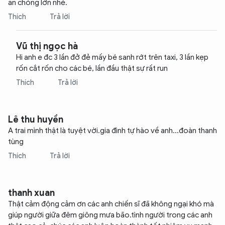
ăn chóng lớn nhé.
Thích
Trả lời
Vũ thị ngọc hà
Hi anh e đc 3 lần đở đẻ mấy bé sanh rớt trên taxi, 3 lần kẹp
rốn cắt rốn cho các bé, lần đầu thật sự rất run
Thích
Trả lời
Lê thu huyền
A trai mình thật là tuyệt vời.gia đình tự hào về anh...đoàn thanh
tùng
Thích
Trả lời
thanh xuan
Thật cảm động cảm ơn các anh chiến sĩ đã không ngại khó mà
giúp người giữa đêm giông mưa bão.tình người trong các anh