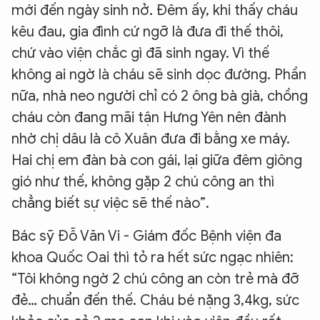
mới đến ngày sinh nở. Đêm ấy, khi thấy cháu
kêu đau, gia đình cứ ngỡ là đưa đi thế thôi,
chứ vào viện chắc gì đã sinh ngay. Vì thế
không ai ngờ là cháu sẽ sinh dọc đường. Phần
nữa, nhà neo người chỉ có 2 ông bà già, chồng
cháu còn đang mãi tận Hưng Yên nên đành
nhờ chị dâu là cô Xuân đưa đi bằng xe máy.
Hai chị em đàn bà con gái, lại giữa đêm giông
gió như thế, không gặp 2 chú công an thì
chẳng biết sự việc sẽ thế nào”.
Bác sỹ Đỗ Văn Vi - Giám đốc Bệnh viện đa
khoa Quốc Oai thì tỏ ra hết sức ngạc nhiên:
“Tôi không ngờ 2 chú công an còn trẻ mà đỡ
đẻ… chuẩn đến thế. Cháu bé nặng 3,4kg, sức