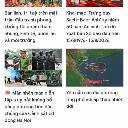
Bản lĩnh, trí tuệ trên mặt
Khai mạc ‘Trưng bày
trận đấu tranh phòng,
Sách- Báo- Ảnh’ kỷ niệm
chống tội phạm tham
50 năm An ninh Thủ đô
nhũng, kinh tế, buôn lậu
xuất bản Số báo đầu tiên
và môi trường
15/8/1976- 15/8/2026
Yêu cầu các địa phương
Mãn nhãn màn diễn
ứng phó với áp thấp nhiệt
tập truy bắt khủng bố
đới
bằng phương tiện đặc
chủng của Cảnh sát cơ
động Hà Nội