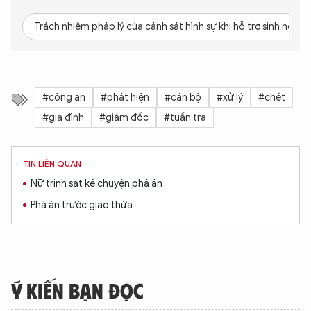
Trách nhiệm pháp lý của cảnh sát hình sự khi hỗ trợ sinh nở bất
#công an
#phát hiện
#cán bộ
#xử lý
#chết
#gia đình
#giám đốc
#tuần tra
TIN LIÊN QUAN
Nữ trinh sát kể chuyện phá án
Phá án trước giao thừa
Ý KIẾN BẠN ĐỌC