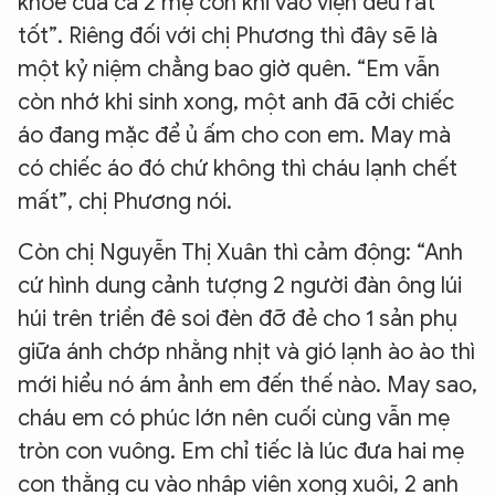
khỏe của cả 2 mẹ con khi vào viện đều rất
tốt”. Riêng đối với chị Phương thì đây sẽ là
một kỷ niệm chẳng bao giờ quên. “Em vẫn
còn nhớ khi sinh xong, một anh đã cởi chiếc
áo đang mặc để ủ ấm cho con em. May mà
có chiếc áo đó chứ không thì cháu lạnh chết
mất”, chị Phương nói.
Còn chị Nguyễn Thị Xuân thì cảm động: “Anh
cứ hình dung cảnh tượng 2 người đàn ông lúi
húi trên triền đê soi đèn đỡ đẻ cho 1 sản phụ
giữa ánh chớp nhằng nhịt và gió lạnh ào ào thì
mới hiểu nó ám ảnh em đến thế nào. May sao,
cháu em có phúc lớn nên cuối cùng vẫn mẹ
tròn con vuông. Em chỉ tiếc là lúc đưa hai mẹ
con thằng cu vào nhập viện xong xuôi, 2 anh