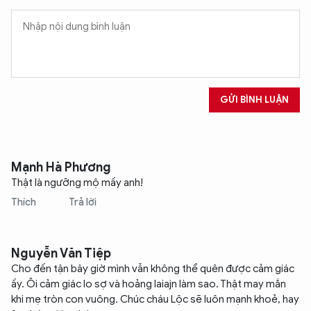
XIN CHÀO,
TÔI LÀ CHATBOT CỦA
GỬI BÌNH LUẬN
Hãy hỏi tôi bất kỳ điều gì bạn cần biết về
An Ninh Thủ Đô nhé. Tôi sẵn sàng hỗ trợ!
Mạnh Hà Phương
Thật là ngưỡng mộ mấy anh!
Thích
Trả lời
Nguyễn Văn Tiệp
Cho đến tận bây giờ mình vẫn không thể quên được cảm giác
ấy. Ôi cảm giác lo sợ và hoảng laiajn làm sao. Thật may mắn
khi mẹ tròn con vuông. Chúc cháu Lộc sẽ luôn mạnh khoẻ, hay