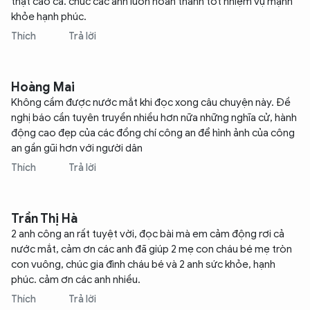
thật cao cả. chúc các anh luôn hoàn thành tốt nhiệm vụ mạnh
khỏe hạnh phúc.
Thích
Trả lời
Hoàng Mai
Không cầm được nước mắt khi đọc xong câu chuyện này. Đề
nghị báo cần tuyên truyền nhiều hơn nữa những nghĩa cử, hành
động cao đẹp của các đồng chí công an để hình ảnh của công
an gần gũi hơn với người dân
Thích
Trả lời
Trần Thị Hà
2 anh công an rất tuyệt vời, đọc bài mà em cảm động rơi cả
nước mắt, cảm ơn các anh đã giúp 2 mẹ con cháu bé mẹ tròn
con vuông, chúc gia đình cháu bé và 2 anh sức khỏe, hạnh
phúc. cảm ơn các anh nhiều.
Thích
Trả lời