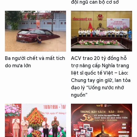
đội ngũ cán bộ cơ sở
Ba người chết và mất tích
ACV trao 20 tỷ đồng hỗ
do mưa lớn
trợ nâng cấp Nghĩa trang
liệt sĩ quốc tế Việt – Lào:
Chung tay gìn giữ, lan tỏa
đạo lý “Uống nước nhớ
nguồn”