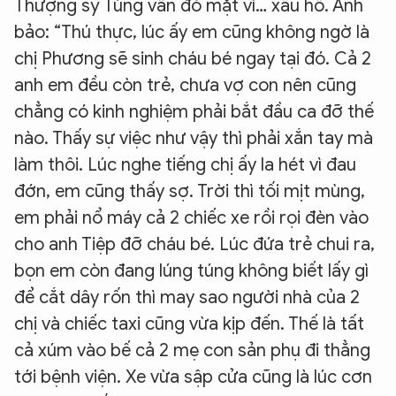
Thượng sỹ Tùng vẫn đỏ mặt vì… xấu hổ. Anh
bảo: “Thú thực, lúc ấy em cũng không ngờ là
chị Phương sẽ sinh cháu bé ngay tại đó. Cả 2
anh em đều còn trẻ, chưa vợ con nên cũng
chẳng có kinh nghiệm phải bắt đầu ca đỡ thế
nào. Thấy sự việc như vậy thì phải xắn tay mà
làm thôi. Lúc nghe tiếng chị ấy la hét vì đau
đớn, em cũng thấy sợ. Trời thì tối mịt mùng,
em phải nổ máy cả 2 chiếc xe rồi rọi đèn vào
cho anh Tiệp đỡ cháu bé. Lúc đứa trẻ chui ra,
bọn em còn đang lúng túng không biết lấy gì
để cắt dây rốn thì may sao người nhà của 2
chị và chiếc taxi cũng vừa kịp đến. Thế là tất
cả xúm vào bế cả 2 mẹ con sản phụ đi thẳng
tới bệnh viện. Xe vừa sập cửa cũng là lúc cơn