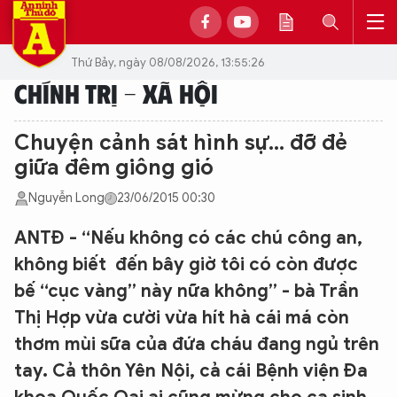
Thứ Bảy, ngày 08/08/2026, 13:55:26
CHÍNH TRỊ - XÃ HỘI
Chuyện cảnh sát hình sự... đỡ đẻ
giữa đêm giông gió
Nguyễn Long
23/06/2015 00:30
ANTĐ - “Nếu không có các chú công an,
không biết đến bây giờ tôi có còn được
bế “cục vàng” này nữa không” - bà Trần
Thị Hợp vừa cười vừa hít hà cái má còn
thơm mùi sữa của đứa cháu đang ngủ trên
tay. Cả thôn Yên Nội, cả cái Bệnh viện Đa