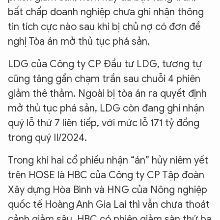
bất chấp doanh nghiệp chưa ghi nhận thông
tin tích cực nào sau khi bị chủ nợ có đơn đề
nghị Tòa án mở thủ tục phá sản.
LDG của Công ty CP Đầu tư LDG, tương tự
cũng tăng gần chạm trần sau chuỗi 4 phiên
giảm thê thảm. Ngoài bị tòa án ra quyết định
mở thủ tục phá sản, LDG còn đang ghi nhận
quý lỗ thứ 7 liên tiếp, với mức lỗ 171 tỷ đồng
trong quý II/2024.
Trong khi hai cổ phiếu nhận “án” hủy niêm yết
trên HOSE là HBC của Công ty CP Tập đoàn
Xây dựng Hòa Bình và HNG của Nông nghiệp
quốc tế Hoàng Anh Gia Lai thì vẫn chưa thoát
cảnh giảm sâu. HBC có phiên giảm sàn thứ ba