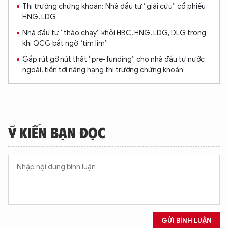
Thị trường chứng khoán: Nhà đầu tư “giải cứu” cổ phiếu
HNG, LDG
Nhà đầu tư “tháo chạy” khỏi HBC, HNG, LDG, DLG trong
khi QCG bất ngờ “tím lịm”
Gấp rút gỡ nút thắt “pre-funding” cho nhà đầu tư nước
ngoài, tiến tới nâng hạng thị trường chứng khoán
Ý KIẾN BẠN ĐỌC
XIN CHÀO,
TÔI LÀ CHATBOT CỦA
Hãy hỏi tôi bất kỳ điều gì bạn cần biết về
An Ninh Thủ Đô nhé. Tôi sẵn sàng hỗ trợ!
GỬI BÌNH LUẬN