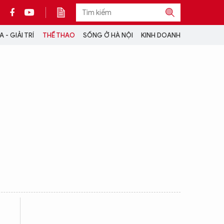
 - GIẢI TRÍ
THỂ THAO
SỐNG Ở HÀ NỘI
KINH DOANH
THÔNG TIN THÊM
CỘNG TÁC VỚI ANTĐ
TRA CỨU XE
HOTLINE: 032 9907 579