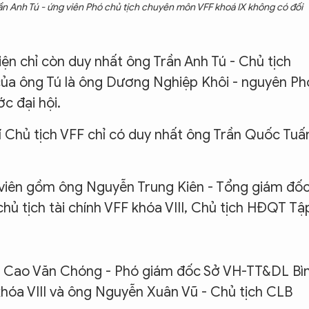
ần Anh Tú - ứng viên Phó chủ tịch chuyên môn VFF khoá IX không có đối
iện chỉ còn duy nhất ông Trần Anh Tú - Chủ tịch
của ông Tú là ông Dương Nghiệp Khôi - nguyên Ph
ớc đại hội.
í Chủ tịch VFF chỉ có duy nhất ông Trần Quốc Tuấ
ng viên gồm ông Nguyễn Trung Kiên - Tổng giám đố
hủ tịch tài chính VFF khóa VIII, Chủ tịch HĐQT Tậ
ng Cao Văn Chóng - Phó giám đốc Sở VH-TT&DL Bì
hóa VIII và ông Nguyễn Xuân Vũ - Chủ tịch CLB