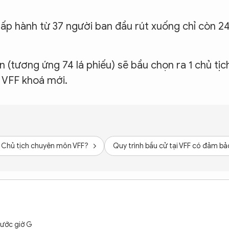
hấp hành từ 37 người ban đầu rút xuống chỉ còn 2
ên (tương ứng 74 lá phiếu) sẽ bầu chọn ra 1 chủ tịc
h VFF khoá mới.
Phó Chủ tịch chuyên môn VFF?
Quy trình bầu cử tại VFF có đảm b
rước giờ G