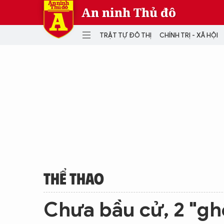
An ninh Thủ đô
TRẬT TỰ ĐÔ THỊ
CHÍNH TRỊ - XÃ HỘI
DANH MỤC
TRẬT TỰ ĐÔ THỊ
CHÍ
THẾ GIỚI
PH
Quân sự
THÀNH PHỐ THÔNG MINH
VĂ
THỂ THAO
SỐ
KINH DOANH
MU
THỂ THAO
Chưa bầu cử, 2 "g