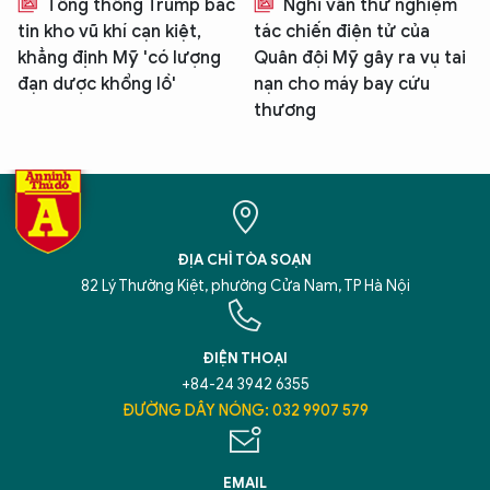
Tổng thống Trump bác
Nghi vấn thử nghiệm
tin kho vũ khí cạn kiệt,
tác chiến điện tử của
khẳng định Mỹ 'có lượng
Quân đội Mỹ gây ra vụ tai
đạn dược khổng lồ'
nạn cho máy bay cứu
thương
ĐỊA CHỈ TÒA SOẠN
82 Lý Thường Kiệt, phường Cửa Nam, TP Hà Nội
ĐIỆN THOẠI
+84-24 3942 6355
ĐƯỜNG DÂY NÓNG: 032 9907 579
EMAIL