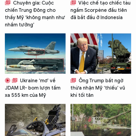
Hãy hỏi tôi bất kỳ điều gì bạn cần biết về
Chuyên gia: Cuộc
Việc chế tạo chiếc tàu
An Ninh Thủ Đô nhé. Tôi sẵn sàng hỗ trợ!
chiến Trung Đông cho
ngầm Scorpène đầu tiên
thấy Mỹ ‘không mạnh như
đã bắt đầu ở Indonesia
nhầm tưởng’
Ukraine ‘mơ’ về
Ông Trump bất ngờ
JDAM LR- bom lượn tầm
thừa nhận Mỹ ‘thiếu’ vũ
xa 555 km của Mỹ
khí tối tân