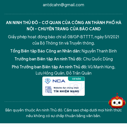
antdcahn@gmail.com
AN NINH THỦ ĐÔ - CƠ QUAN CỦA CÔNG AN THÀNH PHỐ HÀ
NỘI - CHUYÊN TRANG CỦA BÁO CAND
Giấy phép hoạt động báo chí số 08/GP-BTTTT, ngày 5/1/2021
của Bộ Thông tin và Truyền thông.
Tổng Biên tập Báo Công an Nhân dân:
Nguyễn Thanh Bình
Trưởng ban Biên tập An ninh Thủ đô:
Chu Quốc Dũng
Phó Trưởng ban Biên tập An ninh Thủ đô:
Vũ Mạnh Hùng
,
Lưu Hồng Quân
,
Đỗ Trần Quân
5 điểm nghẽn của Hà Nội
giải pháp xử lý điểm nghẽn của
Bản quyền thuộc An ninh Thủ đô. Cấm sao chép dưới mọi hình thức
nếu không có sự chấp thuận bằng văn bản.