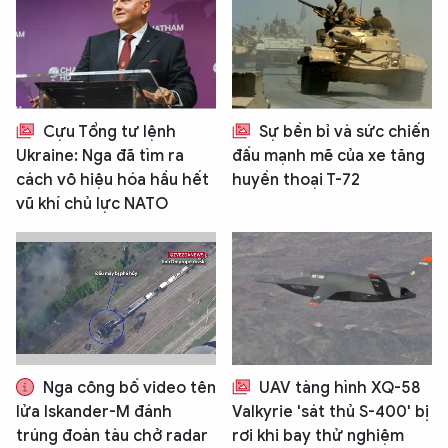
Cựu Tổng tư lệnh
Sự bền bỉ và sức chiến
Ukraine: Nga đã tìm ra
đấu mạnh mẽ của xe tăng
cách vô hiệu hóa hầu hết
huyền thoại T-72
vũ khí chủ lực NATO
Nga công bố video tên
UAV tàng hình XQ-58
lửa Iskander-M đánh
Valkyrie 'sát thủ S-400' bị
trúng đoàn tàu chở radar
rơi khi bay thử nghiệm