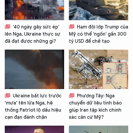
‘40 ngày gây sức ép’
Hạm đội lớp Trump của
lên Nga, Ukraine thực sự
Mỹ có thể 'ngốn' gần 300
đã đạt được những gì?
tỷ USD để chế tạo
Ukraine bất lực trước
Phương Tây: Nga
'mưa' tên lửa Nga, hệ
chuyển dữ liệu tình báo
thống Patriot lộ dấu hiệu
giúp Iran tập kích chính
cạn đạn đánh chặn
xác căn cứ Mỹ?