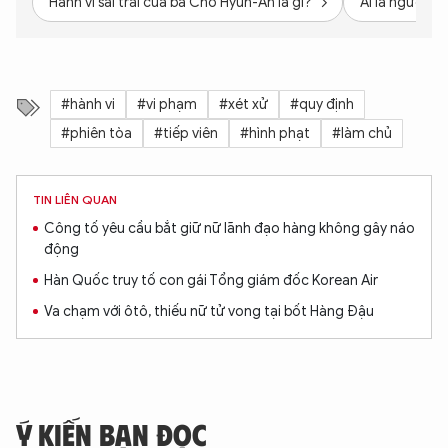
Hành vi sai trái của bà Cho Hyun-Ah là gì?
Ai là người c
#hành vi
#vi phạm
#xét xử
#quy định
#phiên tòa
#tiếp viên
#hình phạt
#làm chủ
TIN LIÊN QUAN
Công tố yêu cầu bắt giữ nữ lãnh đạo hàng không gây náo
động
Hàn Quốc truy tố con gái Tổng giám đốc Korean Air
Va chạm với ôtô, thiếu nữ tử vong tại bốt Hàng Đậu
Ý KIẾN BẠN ĐỌC