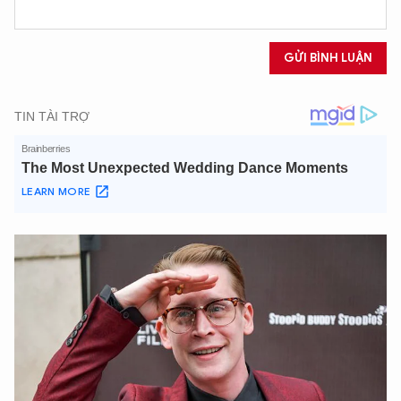
GỬI BÌNH LUẬN