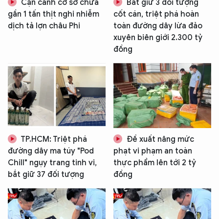
Cận cảnh cơ sở chứa
Bắt giữ 3 đối tượng
gần 1 tấn thịt nghi nhiễm
cốt cán, triệt phá hoàn
dịch tả lợn châu Phi
toàn đường dây lừa đảo
xuyên biên giới 2.300 tỷ
đồng
TP.HCM: Triệt phá
Đề xuất nâng mức
đường dây ma túy "Pod
phạt vi phạm an toàn
Chill" ngụy trang tinh vi,
thực phẩm lên tới 2 tỷ
bắt giữ 37 đối tượng
đồng