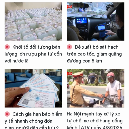
TÔI LÀ CHATBOT CỦA
Hãy hỏi tôi bất kỳ điều gì bạn cần biết về
An Ninh Thủ Đô nhé. Tôi sẵn sàng hỗ trợ!
Khởi tố đối tượng bán
Đề xuất bỏ sát hạch
lượng lớn rượu pha từ cồn
trên cao tốc, giảm quãng
với nước lã
đường còn 5 km
Hà Nội mạnh tay xử lý xe
Cách gia hạn bảo hiểm
tự chế, xe chở hàng cồng
y tế nhanh chóng đơn
kềnh | ATV ngày 4/8/2026
giản, người dân cần lưu ý