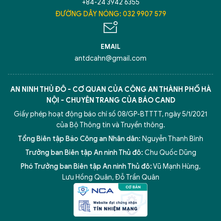
+84-24 3942 6355
ĐƯỜNG DÂY NÓNG: 032 9907 579
EMAIL
antdcahn@gmail.com
AN NINH THỦ ĐÔ - CƠ QUAN CỦA CÔNG AN THÀNH PHỐ HÀ
NỘI - CHUYÊN TRANG CỦA BÁO CAND
Giấy phép hoạt động báo chí số 08/GP-BTTTT, ngày 5/1/2021
của Bộ Thông tin và Truyền thông.
Tổng Biên tập Báo Công an Nhân dân:
Nguyễn Thanh Bình
Trưởng ban Biên tập An ninh Thủ đô:
Chu Quốc Dũng
Phó Trưởng ban Biên tập An ninh Thủ đô:
Vũ Mạnh Hùng
,
Lưu Hồng Quân
,
Đỗ Trần Quân
5 điểm nghẽn của Hà Nội
giải pháp xử lý điểm nghẽn của