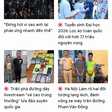
"Đừng hỏi vì sao anh lại
Tuyển sinh Đại học
phản ứng nhanh đến thế"
2026: Lọc ảo toàn quốc
đối với hơn 7,1 triệu
nguyện vọng
Triệt phá đường dây
Hà Nội: Làm rõ hai đối
livestream “vé cào trúng
tượng lạng lách, đánh
thưởng” lừa đảo xuyên
võng xe máy trên đường
XIN CHÀO,
quốc gia
Phạm Văn Đồng