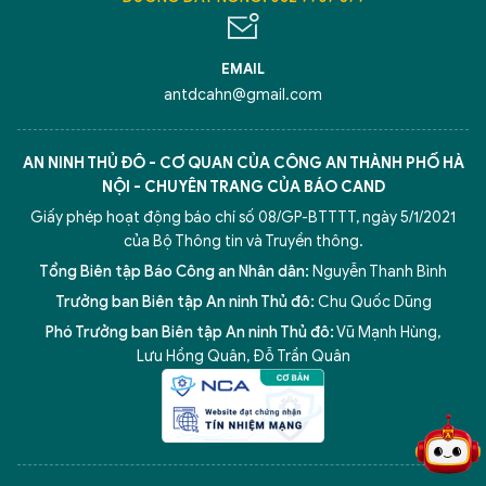
EMAIL
antdcahn@gmail.com
AN NINH THỦ ĐÔ - CƠ QUAN CỦA CÔNG AN THÀNH PHỐ HÀ
NỘI - CHUYÊN TRANG CỦA BÁO CAND
Giấy phép hoạt động báo chí số 08/GP-BTTTT, ngày 5/1/2021
của Bộ Thông tin và Truyền thông.
Tổng Biên tập Báo Công an Nhân dân:
Nguyễn Thanh Bình
Trưởng ban Biên tập An ninh Thủ đô:
Chu Quốc Dũng
Phó Trưởng ban Biên tập An ninh Thủ đô:
Vũ Mạnh Hùng
,
5 điểm nghẽn của Hà Nội
giải pháp xử lý điểm nghẽn của
Lưu Hồng Quân
,
Đỗ Trần Quân