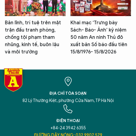
Bản lĩnh, trí tuệ trên mặt
Khai mạc ‘Trưng bày
trận đấu tranh phòng,
Sách- Báo- Ảnh’ kỷ niệm
chống tội phạm tham
50 năm An ninh Thủ đô
nhũng, kinh tế, buôn lậu
xuất bản Số báo đầu tiên
và môi trường
15/8/1976- 15/8/2026
ĐỊA CHỈ TÒA SOẠN
82 Lý Thường Kiệt, phường Cửa Nam, TP Hà Nội
ĐIỆN THOẠI
+84-24 3942 6355
ĐƯỜNG DÂY NÓNG: 032 9907 579