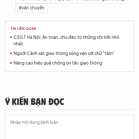
#vận chuyển
Hãy hỏi tôi bất kỳ điều gì bạn cần biết về
An Ninh Thủ Đô nhé. Tôi sẵn sàng hỗ trợ!
TIN LIÊN QUAN
CSGT Hà Nội: An toàn, chu đáo từ những chi tiết nhỏ
nhất
Người Cảnh sát giao thông sống vẹn với chữ "tâm"
Nâng cao hiệu quả chống ùn tắc giao thông
Ý KIẾN BẠN ĐỌC