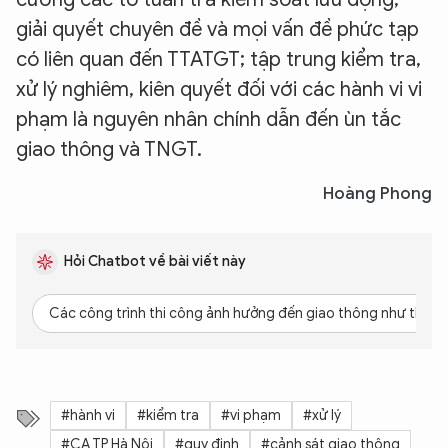
giải quyết chuyên đề và mọi vấn đề phức tạp
có liên quan đến TTATGT; tập trung kiểm tra,
xử lý nghiêm, kiên quyết đối với các hành vi vi
phạm là nguyên nhân chính dẫn đến ùn tắc
giao thông và TNGT.
Hoàng Phong
Hỏi Chatbot về bài viết này
Các công trình thi công ảnh hưởng đến giao thông như thế n
XIN CHÀO,
TÔI LÀ CHATBOT CỦA
#hành vi
#kiểm tra
#vi phạm
#xử lý
#CA TP Hà Nội
#quy định
#cảnh sát giao thông