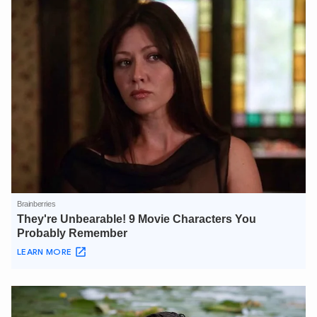
XIN CHÀO,
TÔI LÀ CHATBOT CỦA
Hãy hỏi tôi bất kỳ điều gì bạn cần biết về
An Ninh Thủ Đô nhé. Tôi sẵn sàng hỗ trợ!