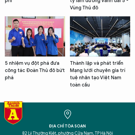
phí
tỷ làm đường Vành đai 5 -
Vùng Thủ đô
5 nhiệm vụ đột phá đưa
Thành lập và phát triển
công tác Đoàn Thủ đô bứt
Mạng lưới chuyên gia trí
phá
tuệ nhân tạo Việt Nam
toàn cầu
ĐỊA CHỈ TÒA SOẠN
82 Lý Thường Kiệt, phường Cửa Nam, TP Hà Nội