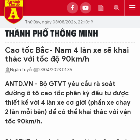
Thứ Bảy, ngày 08/08/2026, 22:10:19
THÀNH PHỐ THÔNG MINH
Cao tốc Bắc- Nam 4 làn xe sẽ khai
thác với tốc độ 90km/h
Ngân Tuyền
23/04/2023 01:35
ANTD.VN - Bộ GTVT yêu cầu rà soát
đường ô tô cao tốc phân kỳ đầu tư được
thiết kế với 4 làn xe cơ giới (phần xe chạy
2 làn mỗi bên) để có thể khai thác với vận
tốc 90km/h.