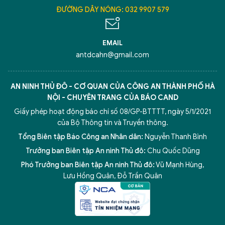
ĐƯỜNG DÂY NÓNG: 032 9907 579
EMAIL
antdcahn@gmail.com
AN NINH THỦ ĐÔ - CƠ QUAN CỦA CÔNG AN THÀNH PHỐ HÀ
NỘI - CHUYÊN TRANG CỦA BÁO CAND
Giấy phép hoạt động báo chí số 08/GP-BTTTT, ngày 5/1/2021
của Bộ Thông tin và Truyền thông.
Tổng Biên tập Báo Công an Nhân dân:
Nguyễn Thanh Bình
Trưởng ban Biên tập An ninh Thủ đô:
Chu Quốc Dũng
Phó Trưởng ban Biên tập An ninh Thủ đô:
Vũ Mạnh Hùng
,
Lưu Hồng Quân
,
Đỗ Trần Quân
5 điểm nghẽn của Hà Nội
giải pháp xử lý điểm nghẽn của