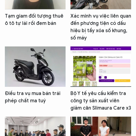
Tạm giam đối tượng thuê
Xác minh vụ việc liên quan
ô tô tự lái rồi đem bán
đến phương tiện có dấu
hiệu bị tẩy xóa số khung,
số máy
Điều tra vụ mua bán trái
Bộ Y tế yêu cầu kiểm tra
phép chất ma tuý
công ty sản xuất viên
giảm cân Slimaura Care x3