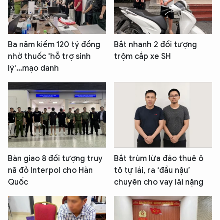
Ba năm kiếm 120 tỷ đồng
Bắt nhanh 2 đối tượng
nhờ thuốc 'hỗ trợ sinh
trộm cắp xe SH
lý'...mạo danh
Bàn giao 8 đối tượng truy
Bắt trùm lừa đảo thuê ô
nã đỏ Interpol cho Hàn
tô tự lái, ra ‘đầu nậu’
Quốc
chuyên cho vay lãi nặng