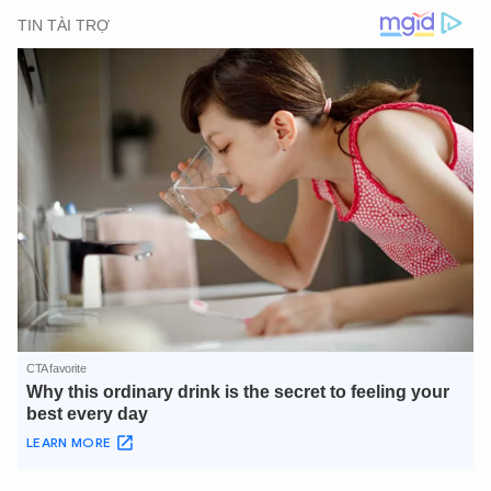
TÔI LÀ CHATBOT CỦA
Hãy hỏi tôi bất kỳ điều gì bạn cần biết về
An Ninh Thủ Đô nhé. Tôi sẵn sàng hỗ trợ!