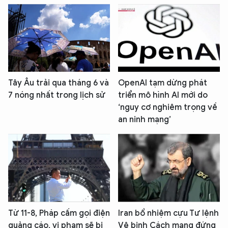
Tây Âu trải qua tháng 6 và
OpenAI tạm dừng phát
7 nóng nhất trong lịch sử
triển mô hình AI mới do
‘nguy cơ nghiêm trọng về
an ninh mạng’
Từ 11-8, Pháp cấm gọi điện
Iran bổ nhiệm cựu Tư lệnh
quảng cáo, vi phạm sẽ bị
Vệ binh Cách mạng đứng