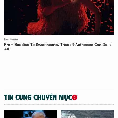
TÔI LÀ CHATBOT CỦA
Hãy hỏi tôi bất kỳ điều gì bạn cần biết về
An Ninh Thủ Đô nhé. Tôi sẵn sàng hỗ trợ!
TIN CÙNG CHUYÊN MỤC