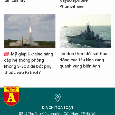
tân của Mỹ
Xaysomphone
Phomvihane
London theo dõi sát hoạt
Mỹ giúp Ukraine nâng
động của tàu Nga xung
cấp hệ thống phòng
quanh vùng biển Anh
không S-300 để bớt phụ
thuộc vào Patriot?
ĐỊA CHỈ TÒA SOẠN
82 Lý Thường Kiệt, phường Cửa Nam, TP Hà Nội