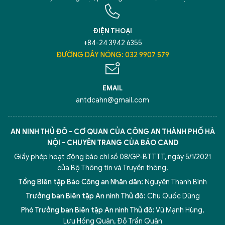
ĐIỆN THOẠI
+84-24 3942 6355
ĐƯỜNG DÂY NÓNG: 032 9907 579
EMAIL
antdcahn@gmail.com
AN NINH THỦ ĐÔ - CƠ QUAN CỦA CÔNG AN THÀNH PHỐ HÀ
NỘI - CHUYÊN TRANG CỦA BÁO CAND
Giấy phép hoạt động báo chí số 08/GP-BTTTT, ngày 5/1/2021
của Bộ Thông tin và Truyền thông.
Tổng Biên tập Báo Công an Nhân dân:
Nguyễn Thanh Bình
Trưởng ban Biên tập An ninh Thủ đô:
Chu Quốc Dũng
Phó Trưởng ban Biên tập An ninh Thủ đô:
Vũ Mạnh Hùng
,
Lưu Hồng Quân
,
Đỗ Trần Quân
5 điểm nghẽn của Hà Nội
giải pháp xử lý điểm nghẽn của