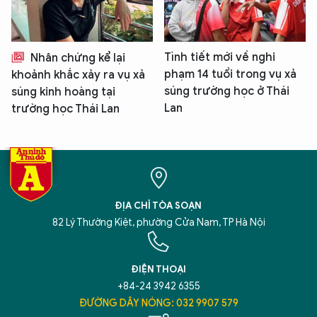
Tình tiết mới về nghi
Nhân chứng kể lại
phạm 14 tuổi trong vụ xả
khoảnh khắc xảy ra vụ xả
súng trường học ở Thái
súng kinh hoàng tại
Lan
trường học Thái Lan
ĐỊA CHỈ TÒA SOẠN
82 Lý Thường Kiệt, phường Cửa Nam, TP Hà Nội
ĐIỆN THOẠI
+84-24 3942 6355
ĐƯỜNG DÂY NÓNG: 032 9907 579