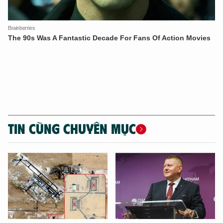
Hãy hỏi tôi bất kỳ điều gì bạn cần biết về
An Ninh Thủ Đô nhé. Tôi sẵn sàng hỗ trợ!
TIN CÙNG CHUYÊN MỤC