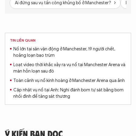
Ai đứng sau vụ tấn công khủng bố ở Manchester?
IS có
TIN LIÊN QUAN
Nổ lớn tại sân vận động ở Manchester, 19 người chết,
hoảng loạn bao trùm
Loạt video thời khắc xảy ra vụ nổ tại Manchester Arena và
màn hỗn loạn sau đó
Toàn cảnh vụ nổ kinh hoàng ở Manchester Arena qua ảnh
Cập nhật vụ nổ tại Anh: Nghi đánh bom tự sát bằng bom
nhồi đinh để tăng sát thương
Ý KIẾN BẠN ĐỌC