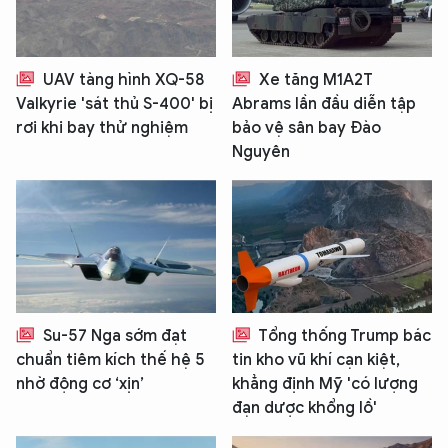
UAV tàng hình XQ-58
Xe tăng M1A2T
Valkyrie 'sát thủ S-400' bị
Abrams lần đầu diễn tập
rơi khi bay thử nghiệm
bảo vệ sân bay Đào
Nguyên
Su-57 Nga sớm đạt
Tổng thống Trump bác
chuẩn tiêm kích thế hệ 5
tin kho vũ khí cạn kiệt,
nhờ động cơ ‘xịn’
khẳng định Mỹ 'có lượng
đạn dược khổng lồ'