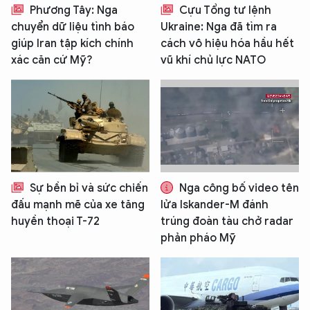
Phương Tây: Nga
Cựu Tổng tư lệnh
chuyển dữ liệu tình báo
Ukraine: Nga đã tìm ra
giúp Iran tập kích chính
cách vô hiệu hóa hầu hết
xác căn cứ Mỹ?
vũ khí chủ lực NATO
Sự bền bỉ và sức chiến
Nga công bố video tên
đấu mạnh mẽ của xe tăng
lửa Iskander-M đánh
huyền thoại T-72
trúng đoàn tàu chở radar
phản pháo Mỹ