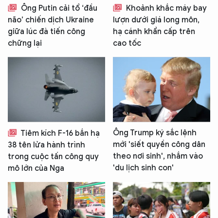
Ông Putin cải tổ ‘đầu
Khoảnh khắc máy bay
não’ chiến dịch Ukraine
lượn dưới giá long môn,
giữa lúc đà tiến công
hạ cánh khẩn cấp trên
chững lại
cao tốc
Ông Trump ký sắc lệnh
Tiêm kích F-16 bắn hạ
mới 'siết quyền công dân
38 tên lửa hành trình
theo nơi sinh', nhắm vào
trong cuộc tấn công quy
'du lịch sinh con'
mô lớn của Nga