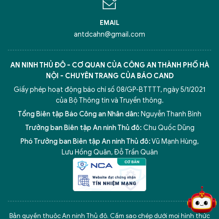
EMAIL
antdcahn@gmail.com
AN NINH THỦ ĐÔ - CƠ QUAN CỦA CÔNG AN THÀNH PHỐ HÀ
NỘI - CHUYÊN TRANG CỦA BÁO CAND
Giấy phép hoạt động báo chí số 08/GP-BTTTT, ngày 5/1/2021
của Bộ Thông tin và Truyền thông.
Tổng Biên tập Báo Công an Nhân dân:
Nguyễn Thanh Bình
Trưởng ban Biên tập An ninh Thủ đô:
Chu Quốc Dũng
Phó Trưởng ban Biên tập An ninh Thủ đô:
Vũ Mạnh Hùng
,
Lưu Hồng Quân
,
Đỗ Trần Quân
5 điểm nghẽn của Hà Nội
giải pháp xử lý điểm nghẽn của
Bản quyền thuộc An ninh Thủ đô. Cấm sao chép dưới mọi hình thức