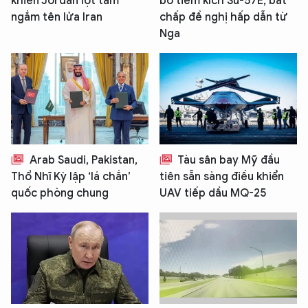
khiến Jordan lọt tầm
bỏ tiêm kích Su-57E, bất
ngắm tên lửa Iran
chấp đề nghị hấp dẫn từ
Nga
Arab Saudi, Pakistan,
Tàu sân bay Mỹ đầu
Thổ Nhĩ Kỳ lập ‘lá chắn’
tiên sẵn sàng điều khiển
quốc phòng chung
UAV tiếp dầu MQ-25