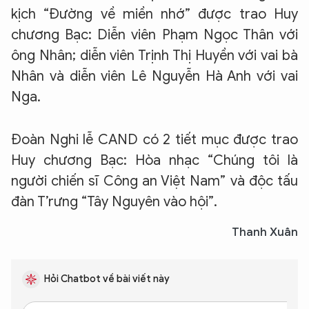
kịch “Đường về miền nhớ” được trao Huy
chương Bạc: Diễn viên Phạm Ngọc Thân với
ông Nhân; diễn viên Trịnh Thị Huyền với vai bà
Nhân và diễn viên Lê Nguyễn Hà Anh với vai
Nga.
Đoàn Nghi lễ CAND có 2 tiết mục được trao
Huy chương Bạc: Hòa nhạc “Chúng tôi là
người chiến sĩ Công an Việt Nam” và độc tấu
đàn T’rưng “Tây Nguyên vào hội”.
XIN CHÀO,
Thanh Xuân
TÔI LÀ CHATBOT CỦA
Hỏi Chatbot về bài viết này
Hãy hỏi tôi bất kỳ điều gì bạn cần biết về