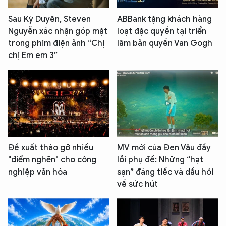
Sau Kỳ Duyên, Steven
ABBank tặng khách hàng
Nguyễn xác nhận góp mặt
loạt đặc quyền tại triển
trong phim điện ảnh “Chị
lãm bản quyền Van Gogh
chị Em em 3”
Đề xuất tháo gỡ nhiều
MV mới của Đen Vâu đầy
"điểm nghẽn" cho công
lỗi phụ đề: Những “hạt
nghiệp văn hóa
sạn” đáng tiếc và dấu hỏi
về sức hút