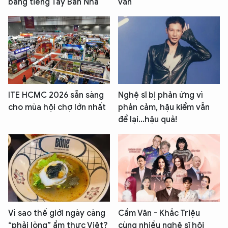
bằng tiếng Tây Ban Nha
văn
ITE HCMC 2026 sẵn sàng
Nghệ sĩ bị phản ứng vì
cho mùa hội chợ lớn nhất
phản cảm, hậu kiểm vẫn
để lại...hậu quả!
Vì sao thế giới ngày càng
Cẩm Vân - Khắc Triệu
“phải lòng” ẩm thực Việt?
cùng nhiều nghệ sĩ hội