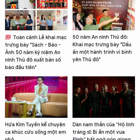
50 năm An ninh Thủ đô:
Toàn cảnh Lễ khai mạc
Khai mạc trưng bày "Dấu
trưng bày "Sách - Báo -
ấn một hành trình vì bình
Ảnh 50 năm kỷ niệm An
yên Thủ đô"
ninh Thủ đô xuất bản số
báo đầu tiên"
Hứa Kim Tuyền kể chuyện
Dàn nam thần của “Hộ linh
ca khúc cứu sống một em
tráng sĩ: Bí ẩn một vua
nhỏ
Đinh” bất ngờ góp giọng