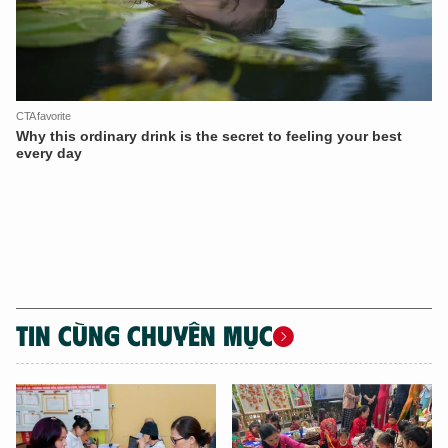
XIN CHÀO,
TÔI LÀ CHATBOT CỦA
Hãy hỏi tôi bất kỳ điều gì bạn cần biết về
An Ninh Thủ Đô nhé. Tôi sẵn sàng hỗ trợ!
TIN CÙNG CHUYÊN MỤC