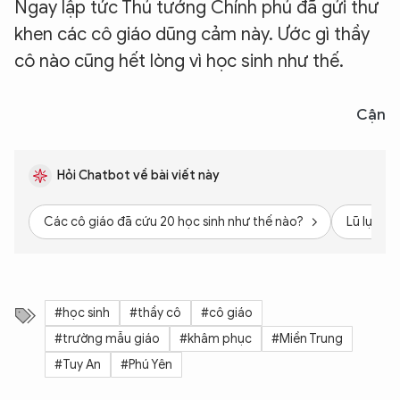
Ngay lập tức Thủ tướng Chính phủ đã gửi thư
khen các cô giáo dũng cảm này. Ước gì thầy
cô nào cũng hết lòng vì học sinh như thế.
Cận
Hỏi Chatbot về bài viết này
Các cô giáo đã cứu 20 học sinh như thế nào?
Lũ lụt ở 
#học sinh
#thầy cô
#cô giáo
#trường mẫu giáo
#khâm phục
#Miền Trung
#Tuy An
#Phú Yên