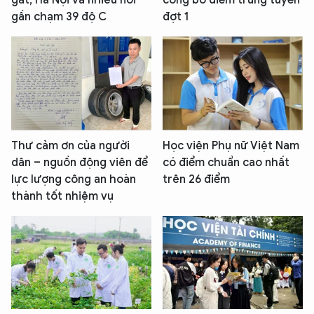
gắt, Hà Nội và nhiều nơi
công bố điểm trúng tuyển
gần chạm 39 độ C
đợt 1
Thư cảm ơn của người
Học viện Phụ nữ Việt Nam
dân – nguồn động viên để
có điểm chuẩn cao nhất
lực lượng công an hoàn
trên 26 điểm
thành tốt nhiệm vụ