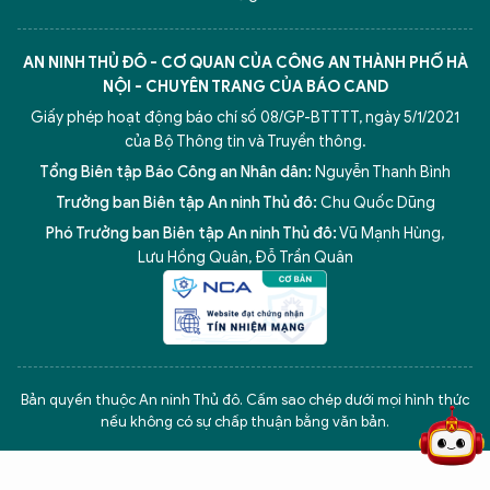
AN NINH THỦ ĐÔ - CƠ QUAN CỦA CÔNG AN THÀNH PHỐ HÀ
NỘI - CHUYÊN TRANG CỦA BÁO CAND
Giấy phép hoạt động báo chí số 08/GP-BTTTT, ngày 5/1/2021
của Bộ Thông tin và Truyền thông.
Tổng Biên tập Báo Công an Nhân dân:
Nguyễn Thanh Bình
Trưởng ban Biên tập An ninh Thủ đô:
Chu Quốc Dũng
Phó Trưởng ban Biên tập An ninh Thủ đô:
Vũ Mạnh Hùng
,
Lưu Hồng Quân
,
Đỗ Trần Quân
5 điểm nghẽn của Hà Nội
giải pháp xử lý điểm nghẽn của
Bản quyền thuộc An ninh Thủ đô. Cấm sao chép dưới mọi hình thức
nếu không có sự chấp thuận bằng văn bản.