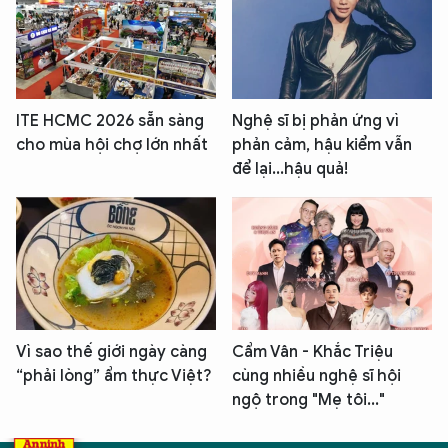
ITE HCMC 2026 sẵn sàng
Nghệ sĩ bị phản ứng vì
cho mùa hội chợ lớn nhất
phản cảm, hậu kiểm vẫn
để lại...hậu quả!
Vì sao thế giới ngày càng
Cẩm Vân - Khắc Triệu
“phải lòng” ẩm thực Việt?
cùng nhiều nghệ sĩ hội
ngộ trong "Mẹ tôi..."