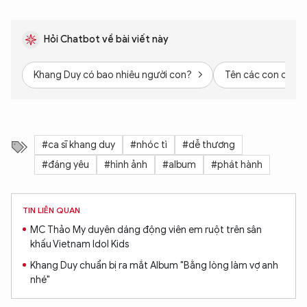
Hỏi Chatbot về bài viết này
Khang Duy có bao nhiêu người con?
Tên các con của K
#ca sĩ khang duy
#nhóc tì
#dễ thương
#đáng yêu
#hình ảnh
#album
#phát hành
XIN CHÀO,
TIN LIÊN QUAN
TÔI LÀ CHATBOT CỦA
MC Thảo My duyên dáng động viên em ruột trên sân
khấu Vietnam Idol Kids
Khang Duy chuẩn bị ra mắt Album "Bằng lòng làm vợ anh
Hãy hỏi tôi bất kỳ điều gì bạn cần biết về
nhé"
An Ninh Thủ Đô nhé. Tôi sẵn sàng hỗ trợ!