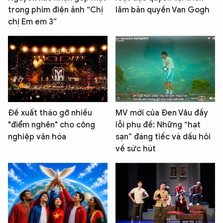
trong phim điện ảnh “Chị
lãm bản quyền Van Gogh
chị Em em 3”
Đề xuất tháo gỡ nhiều
MV mới của Đen Vâu đầy
"điểm nghẽn" cho công
lỗi phụ đề: Những “hạt
nghiệp văn hóa
sạn” đáng tiếc và dấu hỏi
về sức hút