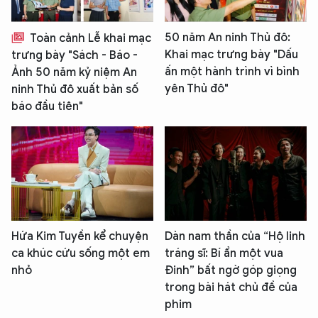
50 năm An ninh Thủ đô:
Toàn cảnh Lễ khai mạc
Khai mạc trưng bày "Dấu
trưng bày "Sách - Báo -
ấn một hành trình vì bình
Ảnh 50 năm kỷ niệm An
yên Thủ đô"
ninh Thủ đô xuất bản số
báo đầu tiên"
Hứa Kim Tuyền kể chuyện
Dàn nam thần của “Hộ linh
ca khúc cứu sống một em
tráng sĩ: Bí ẩn một vua
nhỏ
Đinh” bất ngờ góp giọng
trong bài hát chủ đề của
phim