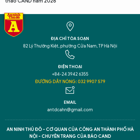
thao CAND năm 2026
ĐỊA CHỈ TÒA SOẠN
82 Lý Thường Kiệt, phường Cửa Nam, TP Hà Nội
ĐIỆN THOẠI
+84-24 3942 6355
ĐƯỜNG DÂY NÓNG: 032 9907 579
EMAIL
antdcahn@gmail.com
AN NINH THỦ ĐÔ - CƠ QUAN CỦA CÔNG AN THÀNH PHỐ HÀ
NỘI - CHUYÊN TRANG CỦA BÁO CAND