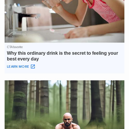
XIN CHÀO,
TÔI LÀ CHATBOT CỦA
Hãy hỏi tôi bất kỳ điều gì bạn cần biết về
An Ninh Thủ Đô nhé. Tôi sẵn sàng hỗ trợ!