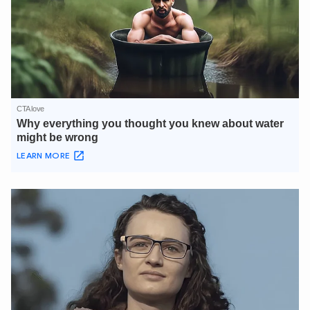
XIN CHÀO,
TÔI LÀ CHATBOT CỦA
Hãy hỏi tôi bất kỳ điều gì bạn cần biết về
An Ninh Thủ Đô nhé. Tôi sẵn sàng hỗ trợ!