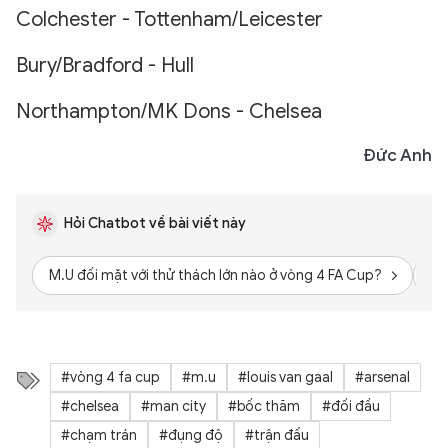
Colchester - Tottenham/Leicester
Bury/Bradford - Hull
Northampton/MK Dons - Chelsea
Đức Anh
Hỏi Chatbot về bài viết này
M.U đối mặt với thử thách lớn nào ở vòng 4 FA Cup?
Nh
#vòng 4 fa cup
#m.u
#louis van gaal
#arsenal
#chelsea
#man city
#bốc thăm
#đối đầu
#chạm trán
#đụng độ
#trận đấu