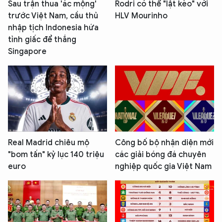
Sau trận thua 'ác mộng'
Rodri có thể "lật kèo" với
trước Việt Nam, cầu thủ
HLV Mourinho
nhập tịch Indonesia hứa
tỉnh giấc để thắng
Singapore
Real Madrid chiêu mộ
Công bố bộ nhận diện mới
"bom tấn" kỷ lục 140 triệu
các giải bóng đá chuyên
euro
nghiệp quốc gia Việt Nam