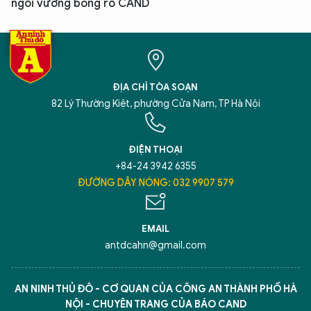
ngôi vương bóng rổ CAND
ĐỊA CHỈ TÒA SOẠN
82 Lý Thường Kiệt, phường Cửa Nam, TP Hà Nội
ĐIỆN THOẠI
+84-24 3942 6355
ĐƯỜNG DÂY NÓNG: 032 9907 579
EMAIL
antdcahn@gmail.com
AN NINH THỦ ĐÔ - CƠ QUAN CỦA CÔNG AN THÀNH PHỐ HÀ
NỘI - CHUYÊN TRANG CỦA BÁO CAND