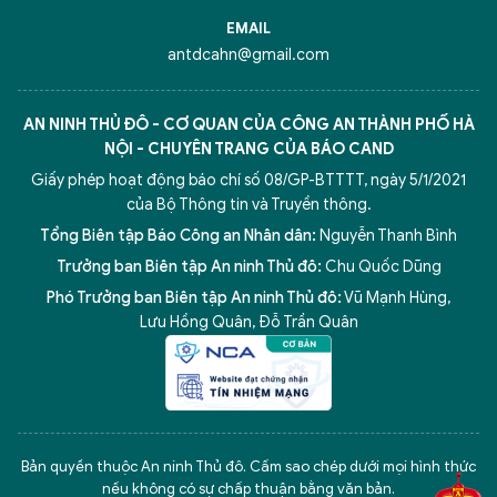
EMAIL
antdcahn@gmail.com
AN NINH THỦ ĐÔ - CƠ QUAN CỦA CÔNG AN THÀNH PHỐ HÀ
NỘI - CHUYÊN TRANG CỦA BÁO CAND
Giấy phép hoạt động báo chí số 08/GP-BTTTT, ngày 5/1/2021
của Bộ Thông tin và Truyền thông.
Tổng Biên tập Báo Công an Nhân dân:
Nguyễn Thanh Bình
Trưởng ban Biên tập An ninh Thủ đô:
Chu Quốc Dũng
Phó Trưởng ban Biên tập An ninh Thủ đô:
Vũ Mạnh Hùng
,
Lưu Hồng Quân
,
Đỗ Trần Quân
5 điểm nghẽn của Hà Nội
giải pháp xử lý điểm nghẽn của
Bản quyền thuộc An ninh Thủ đô. Cấm sao chép dưới mọi hình thức
nếu không có sự chấp thuận bằng văn bản.