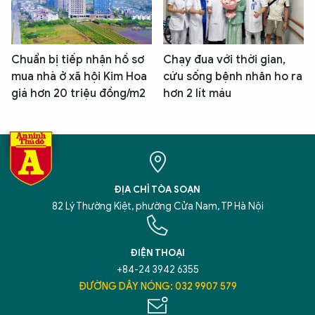
Chuẩn bị tiếp nhận hồ sơ
Chạy đua với thời gian,
mua nhà ở xã hội Kim Hoa
cứu sống bệnh nhân ho ra
giá hơn 20 triệu đồng/m2
hơn 2 lít máu
ĐỊA CHỈ TÒA SOẠN
82 Lý Thường Kiệt, phường Cửa Nam, TP Hà Nội
ĐIỆN THOẠI
+84-24 3942 6355
ĐƯỜNG DÂY NÓNG: 032 9907 579