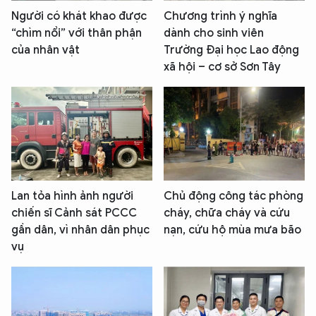
Người có khát khao được
Chương trình ý nghĩa
“chìm nổi” với thân phận
dành cho sinh viên
của nhân vật
Trường Đại học Lao động
xã hội – cơ sở Sơn Tây
Lan tỏa hình ảnh người
Chủ động công tác phòng
chiến sĩ Cảnh sát PCCC
cháy, chữa cháy và cứu
gần dân, vì nhân dân phục
nạn, cứu hộ mùa mưa bão
vụ