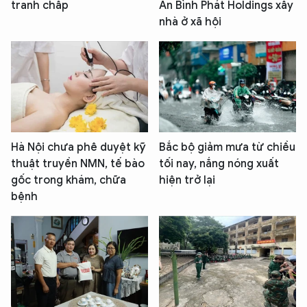
tranh chấp
An Bình Phát Holdings xây
nhà ở xã hội
Hà Nội chưa phê duyệt kỹ
Bắc bộ giảm mưa từ chiều
thuật truyền NMN, tế bào
tối nay, nắng nóng xuất
gốc trong khám, chữa
hiện trở lại
bệnh