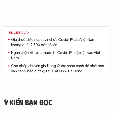
Hãy hỏi tôi bất kỳ điều gì bạn cần biết về
An Ninh Thủ Đô nhé. Tôi sẵn sàng hỗ trợ!
TIN LIÊN QUAN
Giá thuốc Molnupiravir chữa Covid-19 của Việt Nam
không quá 12.500 đồng/viên
Ngăn chặn kit test, thuốc trị Covid-19 nhập lậu vào Việt
Nam
Cho phép chuyên gia Trung Quốc nhập cảnh để phối hợp
vận hành, bảo dưỡng tàu Cát Linh- Hà Đông
Ý KIẾN BẠN ĐỌC