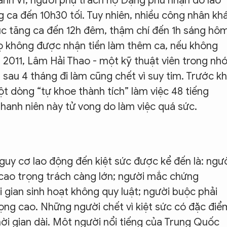
ánh Vĩ, người phụ trách họ Đặng phủ nhận do lao
 ca đến 10h30 tối. Tuy nhiên, nhiều công nhân kh
 lúc tăng ca đến 12h đêm, thậm chí đến 1h sáng hô
họ không được nhận tiền làm thêm ca, nếu không
 2011, Lâm Hải Thao - một kỹ thuật viên trong n
sau 4 tháng đi làm cũng chết vì suy tim. Trước kh
t dòng “tự khoe thành tích” làm việc 48 tiếng
hanh niên này tử vong do làm việc quá sức.
uy cơ lao động đến kiệt sức được kể đến là: ngư
g cao trọng trách càng lớn; người mắc chứng
i gian sinh hoạt không quy luật; người buộc phải
ng cao. Những người chết vì kiệt sức có đặc điể
hời gian dài. Một người nổi tiếng của Trung Quốc