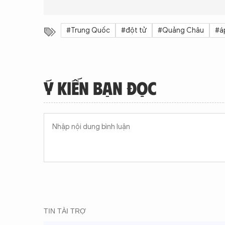
#Trung Quốc
#đột tử
#Quảng Châu
#á
Ý KIẾN BẠN ĐỌC