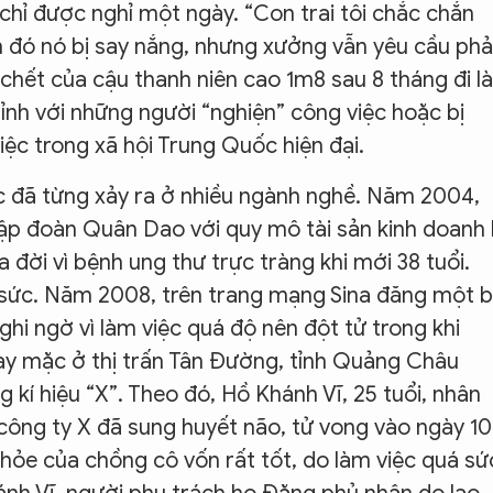
 chỉ được nghỉ một ngày. “Con trai tôi chắc chắn
 đó nó bị say nắng, nhưng xưởng vẫn yêu cầu phả
i chết của cậu thanh niên cao 1m8 sau 8 tháng đi l
ỉnh với những người “nghiện” công việc hoặc bị
ệc trong xã hội Trung Quốc hiện đại.
c đã từng xảy ra ở nhiều ngành nghề. Năm 2004,
tập đoàn Quân Dao với quy mô tài sản kinh doanh 
đời vì bệnh ung thư trực tràng khi mới 38 tuổi.
ệt sức. Năm 2008, trên trang mạng Sina đăng một b
hi ngờ vì làm việc quá độ nên đột tử trong khi
may mặc ở thị trấn Tân Đường, tỉnh Quảng Châu
 kí hiệu “X”. Theo đó, Hồ Khánh Vĩ, 25 tuổi, nhân
công ty X đã sung huyết não, tử vong vào ngày 10
khỏe của chồng cô vốn rất tốt, do làm việc quá sứ