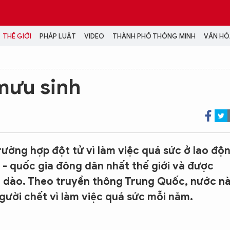
THẾ GIỚI
PHÁP LUẬT
VIDEO
THÀNH PHỐ THÔNG MINH
VĂN HÓA
MEDIA
mưu sinh
NH TRỊ - XÃ HỘI
VIDEO
Đại hội Đảng
PODCAST
ÁP LUẬT
ẢNH
LONGFORM
N HÓA - GIẢI TRÍ
INFOGRAPHIC
ờng hợp đột tử vì làm việc quá sức ở lao độ
NG Ở HÀ NỘI
LỊCH VẠN SỰ
c - quốc gia đông dân nhất thế giới và được
LTIMEDIA
i dào. Theo truyền thông Trung Quốc, nước n
Podcast
ười chết vì làm việc quá sức mỗi năm.
Video
Ảnh
Infographic