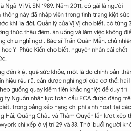
à Ngải Vị Vị, SN 1989. Năm 2011, cô gái là người
thông này đã nhập viện trong tình trạng kiệt sức
 khi lìa đời. Quản lý của Vị Vị cho biết, cô từng 
ờng thức thâu đêm, ăn uống và làm việc không đi
hông chịu nghỉ ngơi. Bác sĩ Trần Quân Mẫn, chủ nhi
i học Y Phúc Kiến cho biết, nguyên nhân cái chết
sức.
ng đến kiệt quệ sức khỏe, một là do chính bản thâ
 hiệu rệu rã, cần được nghỉ ngơi của cơ thể; hai 
 theo guồng quay kiếm tiền khắc nghiệt để duy trì
g ty Nguồn nhân lực toàn cầu ECA được đăng trê
ết, trong bảng xếp hạng chi phí sinh hoạt tại các
ợng Hải, Quảng Châu và Thâm Quyến lần lượt xếp 
ewyork chỉ xếp ở vị trí 29 và 33. Thời buổi người kh