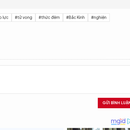
p lực
#tử vong
#thức đêm
#Bắc Kinh
#nghiện
GỬI BÌNH LUẬ