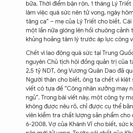
bữa. Thời điểm bận rộn, 1 tháng Lý Triết
làm việc quá sức nên tử vong, ngày hôm
tăng ca” – mẹ của Lý Triết cho biết. Cá
một lần nữa gióng lên hồi chuông cảnh t
khủng hoảng tâm lý trước áp lực công vi
Chết vì lao động quá sức tại Trung Quố
nguyên Chủ tịch hội đồng quản trị của 
2,5 tỷ NDT, ông Vương Quân Dao đã qua 
Người thân cho biết, ông ta chết vì ki
viết có tựa đề “Công nhân xưởng may ng
ngủ”. Trong bài viết này, một công ty 
không được nêu rõ, chỉ được cụ thể bằng
viên kiểm tra chất lượng sản phẩm cho 
6-2008. Vợ của Khánh Vĩ cho biết, sức 