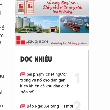
”
i
phổ
àm
3
ĐỌC NHIỀU
Sai phạm 'chết người'
au
trong vụ nổ kho đạn gần
Kiev khiến cả khu dân cư bị
g
‘xóa sổ’
ơm
Báo Nga: Xe tăng T-1 mới