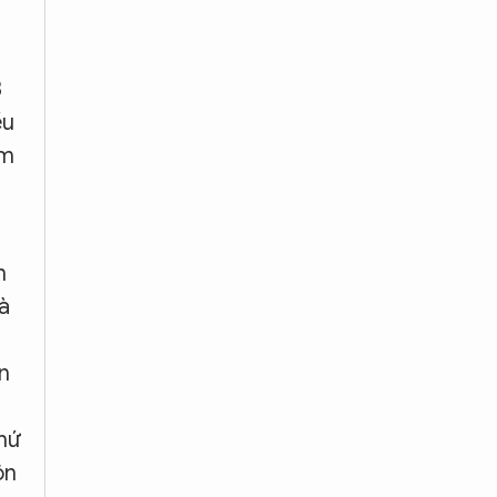
3
ều
ệm
n
là
n
thứ
ôn