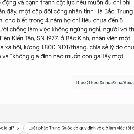
o động và cạnh tranh cật lực nếu muốn đủ chi phí
ần đây, một cặp đôi công nhân tỉnh Hà Bắc, Trung
i cho biết trong 4 năm họ chỉ tiêu chưa đến 5
ười chồng làm việc không ngừng nghỉ, người vợ th
Tiền Kiến Tân, SN 1977, ở Bắc Kinh, nhân viên một
a xã hội, lương 1.800 NDT/tháng, chia sẻ lý do ch
ẻ và “không gia đình nào muốn con gái lấy một
Theo (Theo Xinhua/Sina/Baid
c là gì?
Luật pháp Trung Quốc có quy định về giờ làm việc tối