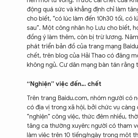
nên mới tử vong. Trước cái chết của Kh
động quá sức và khẳng định chỉ làm tăng
cho biết, “có lúc làm đến 10h30 tối, có
sau”. Một công nhân họ Lưu cho biết, 
đồng ý làm thêm, còn bị trừ lương. Năm
phát triển bản đồ của trang mạng Baidu 
chết, trên blog của Hải Thao có đăng mộ
không ngủ. Cư dân mạng bàn tán rằng t
“Nghiện” việc đến… chết
Trên trang Baidu.com, nhóm người có ng
có địa vị trong xã hội, bởi chức vụ càn
“nghiện” công việc, thức đêm nhiều, thờ
tăng ca thường xuyên; người có tham vọ
làm việc trên 10 tiếng/ngày trong một t