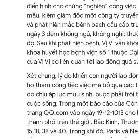
điển hình cho chứng “nghiện” công việc l
mẫu, kiêm giám đốc một công ty truyền 
và phát hiện mắc bệnh bạch cầu cấp trước
ngày 3 đêm không ngủ, không nghỉ; thư
độ. Sau khi phát hiện bệnh, Vị Vị vẫn k
khoa huyết học bệnh viện số 1 thuộc Đạ
của Vị Vị có liên quan tới lao động quá 
Xét chung, lý do khiến con người lao độ
họ tham công tiếc việc mà bỏ qua các tín
do chịu áp lực mưu sinh, buộc phải trôi
cuộc sống. Trong một báo cáo của Côn
trang QQ.com vào ngày 19-12-1013 cho bi
thành phố trên thế giới, Bắc Kinh, Thư
15,18, 38 và 40. Trong khi đó, Paris và N