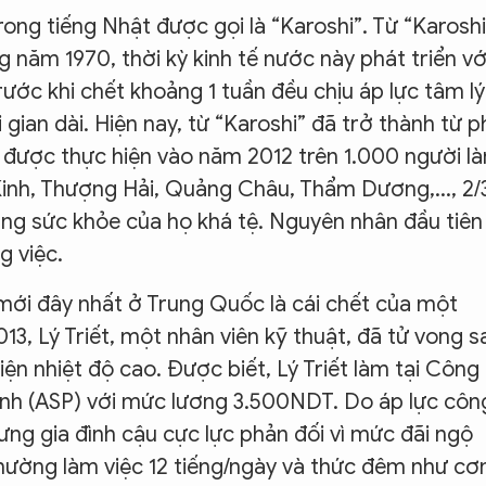
rong tiếng Nhật được gọi là “Karoshi”. Từ “Karoshi
 năm 1970, thời kỳ kinh tế nước này phát triển vớ
ước khi chết khoảng 1 tuần đều chịu áp lực tâm lý
gian dài. Hiện nay, từ “Karoshi” đã trở thành từ 
a được thực hiện vào năm 2012 trên 1.000 người l
inh, Thượng Hải, Quảng Châu, Thẩm Dương,..., 2/
ng sức khỏe của họ khá tệ. Nguyên nhân đầu tiên
g việc.
mới đây nhất ở Trung Quốc là cái chết của một
13, Lý Triết, một nhân viên kỹ thuật, đã tử vong s
 kiện nhiệt độ cao. Được biết, Lý Triết làm tại Công
nh (ASP) với mức lương 3.500NDT. Do áp lực côn
hưng gia đình cậu cực lực phản đối vì mức đãi ngộ
t thường làm việc 12 tiếng/ngày và thức đêm như c