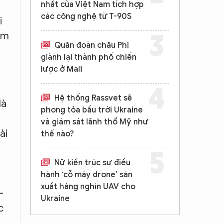
nhất của Việt Nam tích hợp
các công nghệ từ T-90S
i
àm
Quân đoàn châu Phi
giành lại thành phố chiến
lược ở Mali
Hệ thống Rassvet sẽ
là
phong tỏa bầu trời Ukraine
và giám sát lãnh thổ Mỹ như
ài
thế nào?
Nữ kiến trúc sư điều
hành ‘cỗ máy drone’ sản
xuất hàng nghìn UAV cho
-
Ukraine
c