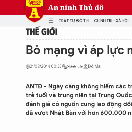
An ninh Thủ đô
TRẬT TỰ ĐÔ THỊ
CHÍNH TRỊ - XÃ HỘI
THẾ GIỚI
DANH MỤC
Bỏ mạng vì áp lực 
TRẬT TỰ ĐÔ THỊ
CHÍ
21/02/2014 00:33
Đỗ Mai
0 bình luận
THẾ GIỚI
PH
Quân sự
THÀNH PHỐ THÔNG MINH
VĂ
ANTĐ - Ngày càng không hiếm các trư
THỂ THAO
SỐ
trẻ tuổi và trung niên tại Trung Quố
KINH DOANH
MU
đánh giá có nguồn cung lao động dồ
đã vượt Nhật Bản với hơn 600.000 ng