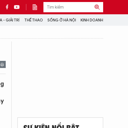
 - GIẢI TRÍ
THỂ THAO
SỐNG Ở HÀ NỘI
KINH DOANH
THÔNG TIN THÊM
CỘNG TÁC VỚI ANTĐ
TRA CỨU XE
HOTLINE: 032 9907 579
ng
ày
SỰ KIỆN NỔI BẬT