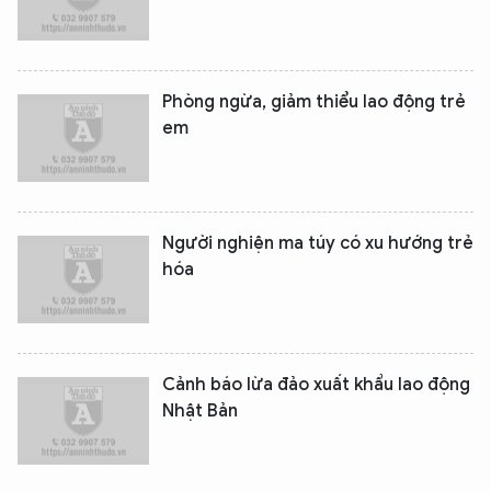
Phòng ngừa, giảm thiểu lao động trẻ
em
Người nghiện ma túy có xu hướng trẻ
XIN CHÀO,
hóa
TÔI LÀ CHATBOT CỦA
Hãy hỏi tôi bất kỳ điều gì bạn cần biết về
Cảnh báo lừa đảo xuất khẩu lao động
An Ninh Thủ Đô nhé. Tôi sẵn sàng hỗ trợ!
Nhật Bản