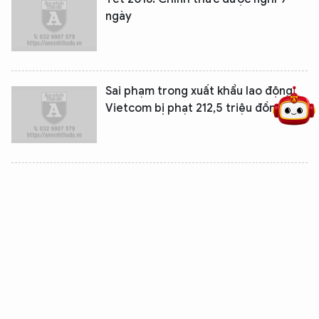
ngày
5 điểm nghẽn của Hà Nội
giải pháp xử lý điểm nghẽn của
Sai phạm trong xuất khẩu lao động,
Vietcom bị phạt 212,5 triệu đồng
8.857 lao động Việt Nam đi làm việc ở
nước ngoài trong tháng 10
Rút ngắn giờ đón người lao động
nhập cảnh vào Malaysia