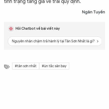
tình trạng tăng giá vé trái quy định.
Ngân Tuyền
Hỏi Chatbot về bài viết này
Nguyên nhân chậm trả hành lý tại Tân Sơn Nhất là gì?
B
#tân sơn nhất
#ùn tắc sân bay