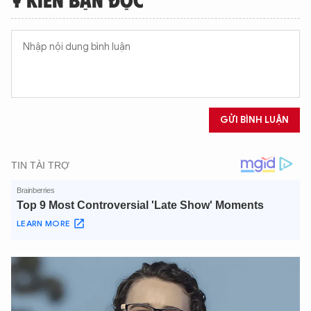
XIN CHÀO,
TÔI LÀ CHATBOT CỦA
Hãy hỏi tôi bất kỳ điều gì bạn cần biết về
An Ninh Thủ Đô nhé. Tôi sẵn sàng hỗ trợ!
GỬI BÌNH LUẬN