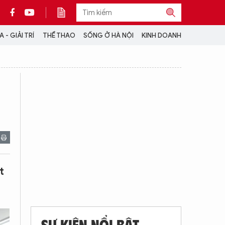
 - GIẢI TRÍ
THỂ THAO
SỐNG Ở HÀ NỘI
KINH DOANH
THÔNG TIN THÊM
CỘNG TÁC VỚI ANTĐ
TRA CỨU XE
HOTLINE: 032 9907 579
t
SỰ KIỆN NỔI BẬT