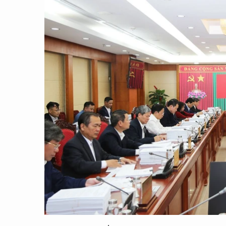
CON ĐƯỜNG KHỞI NGHIỆP