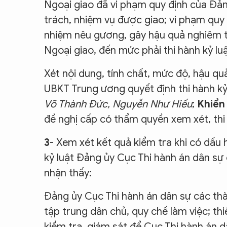
Ngoại giao đã vi phạm quy định của Đản
trách, nhiệm vụ được giao; vi phạm quy
nhiệm nêu gương, gây hậu quả nghiêm t
Ngoại giao, đến mức phải thi hành kỷ luậ
Xét nội dung, tính chất, mức độ, hậu q
UBKT Trung ương quyết định thi hành kỷ
Võ Thành Đức, Nguyễn Như Hiếu
;
Khiển
đề nghị cấp có thẩm quyền xem xét, thi
3
- Xem xét kết quả kiểm tra khi có dấu 
kỷ luật Đảng ủy Cục Thi hành án dân s
nhận thấy:
Đảng ủy Cục Thi hành án dân sự các th
tập trung dân chủ, quy chế làm việc; thi
kiểm tra, giám sát để Cục Thi hành án 