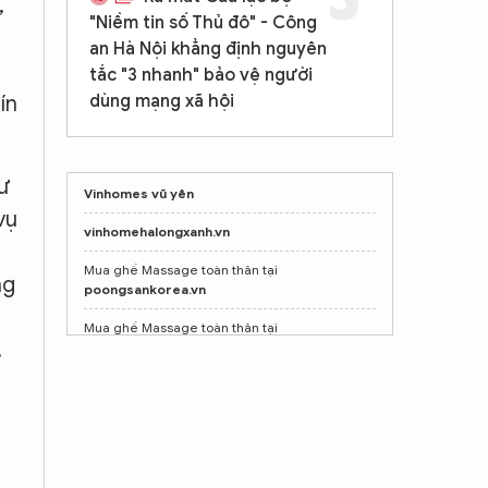
,
"Niềm tin số Thủ đô" - Công
an Hà Nội khẳng định nguyên
tắc "3 nhanh" bảo vệ người
ín
dùng mạng xã hội
ư
Vinhomes vũ yên
vụ
vinhomehalongxanh.vn
Mua ghế Massage toàn thân tại
ng
poongsankorea.vn
Mua ghế Massage toàn thân tại
,
poongsankorea.vn
Shop nước hoa chính hãng
Tprofumo.com