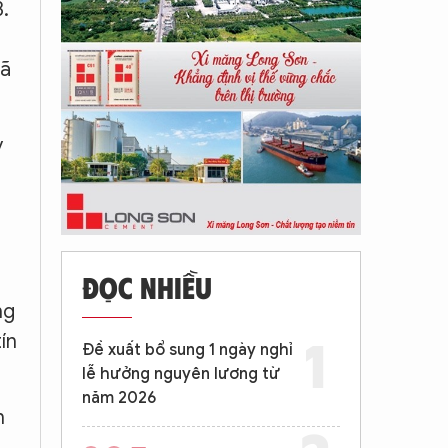
.
đã
y
ĐỌC NHIỀU
ng
ín
Đề xuất bổ sung 1 ngày nghỉ
lễ hưởng nguyên lương từ
năm 2026
h