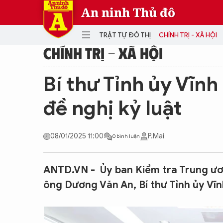
An ninh Thủ đô
TRẬT TỰ ĐÔ THỊ
CHÍNH TRỊ - XÃ HỘI
CHÍNH TRỊ - XÃ HỘI
DANH MỤC
Bí thư Tỉnh ủy Vĩn
TRẬT TỰ ĐÔ THỊ
CHÍ
đề nghị kỷ luật
THẾ GIỚI
PH
Quân sự
08/01/2025 11:00
P.Mai
0 bình luận
THÀNH PHỐ THÔNG MINH
VĂ
THỂ THAO
SỐ
KINH DOANH
MU
ANTD.VN - Ủy ban Kiểm tra Trung ươ
ông Dương Văn An, Bí thư Tỉnh ủy Vĩn