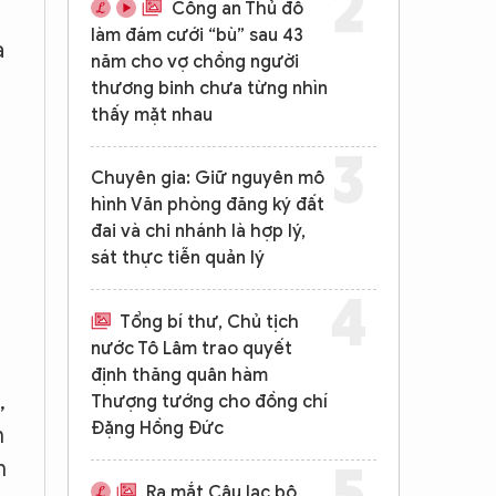
Công an Thủ đô
làm đám cưới “bù” sau 43
a
năm cho vợ chồng người
thương binh chưa từng nhìn
thấy mặt nhau
Chuyên gia: Giữ nguyên mô
hình Văn phòng đăng ký đất
đai và chi nhánh là hợp lý,
sát thực tiễn quản lý
Tổng bí thư, Chủ tịch
nước Tô Lâm trao quyết
định thăng quân hàm
,
Thượng tướng cho đồng chí
Đặng Hồng Đức
n
h
Ra mắt Câu lạc bộ