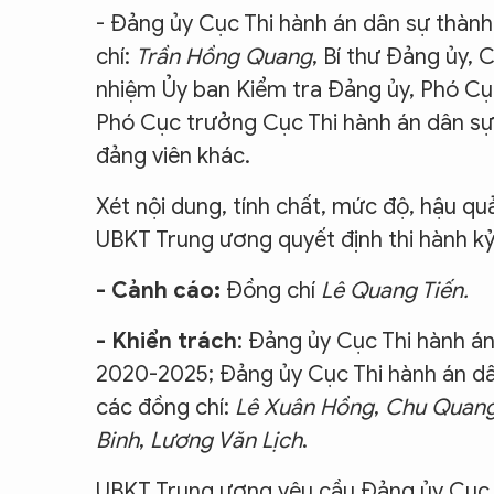
- Đảng ủy Cục Thi hành án dân sự thàn
chí:
Trần Hồng Quang
, Bí thư Đảng ủy,
nhiệm Ủy ban Kiểm tra Đảng ủy, Phó C
Phó Cục trưởng Cục Thi hành án dân sự
đảng viên khác.
Xét nội dung, tính chất, mức độ, hậu q
UBKT Trung ương quyết định thi hành kỷ 
- Cảnh cáo
:
Đồng chí
Lê Quang Tiến
.
-
Khiển trách
: Đảng ủy Cục Thi hành á
2020-2025; Đảng ủy Cục Thi hành án d
các đồng chí:
Lê Xuân Hồng
,
Chu Quang
Binh
,
Lương Văn Lịch
.
UBKT Trung ương yêu cầu Đảng ủy Cục T