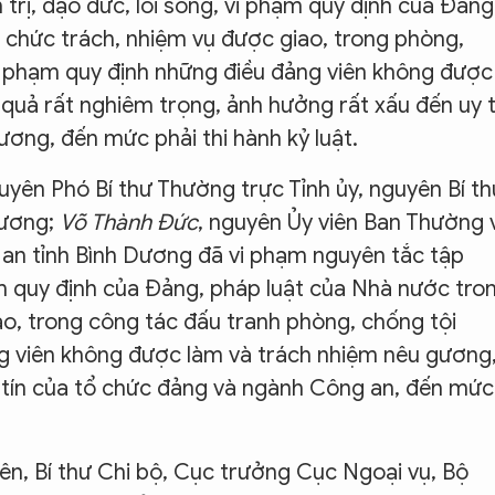
 trị, đạo đức, lối sống, vi phạm quy định của Đảng
 chức trách, nhiệm vụ được giao, trong phòng,
vi phạm quy định những điều đảng viên không được
quả rất nghiêm trọng, ảnh hưởng rất xấu đến uy t
ương, đến mức phải thi hành kỷ luật.
guyên Phó Bí thư Thường trực Tỉnh ủy, nguyên Bí th
Dương;
Võ Thành Đức
, nguyên Ủy viên Ban Thường 
 an tỉnh Bình Dương đã vi phạm nguyên tắc tập
ạm quy định của Đảng, pháp luật của Nhà nước tro
ao, trong công tác đấu tranh phòng, chống tội
g viên không được làm và trách nhiệm nêu gương
 tín của tổ chức đảng và ngành Công an, đến mức
iên, Bí thư Chi bộ, Cục trưởng Cục Ngoại vụ, Bộ