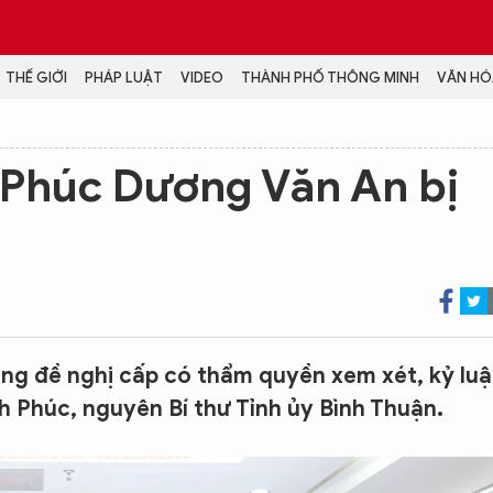
THẾ GIỚI
PHÁP LUẬT
VIDEO
THÀNH PHỐ THÔNG MINH
VĂN HÓA
MEDIA
h Phúc Dương Văn An bị
NH TRỊ - XÃ HỘI
VIDEO
Đại hội Đảng
PODCAST
ÁP LUẬT
ẢNH
LONGFORM
N HÓA - GIẢI TRÍ
INFOGRAPHIC
NG Ở HÀ NỘI
LỊCH VẠN SỰ
LTIMEDIA
ng đề nghị cấp có thẩm quyền xem xét, kỷ luậ
Podcast
h Phúc, nguyên Bí thư Tỉnh ủy Bình Thuận.
Video
Ảnh
Infographic