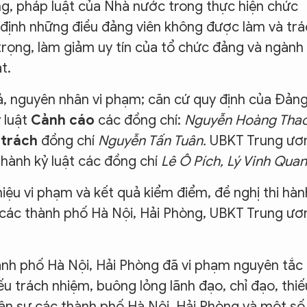
g, pháp luật của Nhà nước trong thực hiện chức
 định những điều đảng viên không được làm và tr
rọng, làm giảm uy tín của tổ chức đảng và ngành
t.
uả, nguyên nhân vi phạm; căn cứ quy định của Đảng
 luật
Cảnh cáo
các đồng chí:
Nguyễn Hoàng Tha
 trách
đồng chí
Nguyễn Tấn Tuân.
UBKT Trung ươ
 hành kỷ luật các đồng chí
Lê Ô Pích, Lý Vinh Qua
hiệu vi phạm và kết quả kiểm điểm, đề nghị thi hàn
ự các thành phố Hà Nội, Hải Phòng, UBKT Trung ươ
ành phố Hà Nội, Hải Phòng đã vi phạm nguyên tắc
ếu trách nhiệm, buông lỏng lãnh đạo, chỉ đạo, thiế
dân sự các thành phố Hà Nội, Hải Phòng và một số