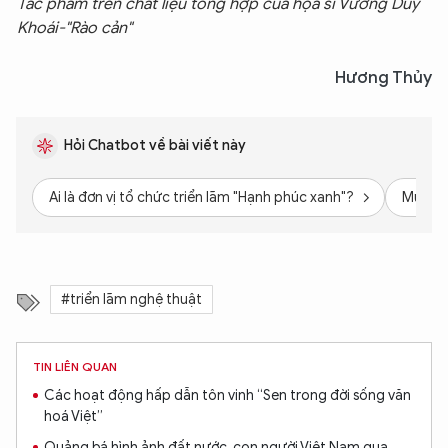
Tác phẩm trên chất liệu tổng hợp của họa sĩ Vương Duy
Khoái-"Rào cản"
Hương Thủy
Hỏi Chatbot về bài viết này
XIN CHÀO,
Ai là đơn vị tổ chức triển lãm "Hạnh phúc xanh"?
Mục đíc
TÔI LÀ CHATBOT CỦA
#triển lãm nghệ thuật
Hãy hỏi tôi bất kỳ điều gì bạn cần biết về
An Ninh Thủ Đô nhé. Tôi sẵn sàng hỗ trợ!
TIN LIÊN QUAN
Các hoạt động hấp dẫn tôn vinh “Sen trong đời sống văn
hoá Việt”
Quảng bá hình ảnh đất nước, con người Việt Nam qua