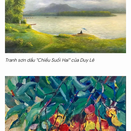
Tranh sơn dầu "Chiều Suối Hai" của Duy Lê