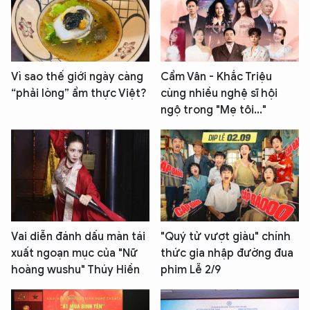
Vì sao thế giới ngày càng
Cẩm Vân - Khắc Triệu
“phải lòng” ẩm thực Việt?
cùng nhiều nghệ sĩ hội
ngộ trong "Mẹ tôi..."
Vai diễn đánh dấu màn tái
"Quý tử vượt giàu" chính
xuất ngoạn mục của "Nữ
thức gia nhập đường đua
hoàng wushu" Thúy Hiền
phim Lễ 2/9