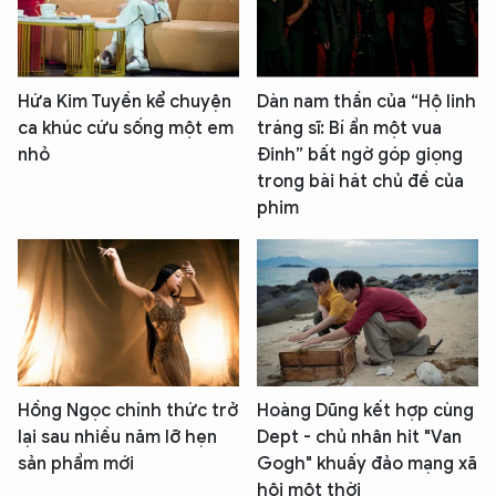
Hứa Kim Tuyền kể chuyện
Dàn nam thần của “Hộ linh
ca khúc cứu sống một em
tráng sĩ: Bí ẩn một vua
nhỏ
Đinh” bất ngờ góp giọng
trong bài hát chủ đề của
phim
Hồng Ngọc chính thức trở
Hoàng Dũng kết hợp cùng
lại sau nhiều năm lỡ hẹn
Dept - chủ nhân hit "Van
sản phẩm mới
Gogh" khuấy đảo mạng xã
hội một thời