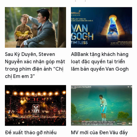
Sau Kỳ Duyên, Steven
ABBank tặng khách hàng
Nguyễn xác nhận góp mặt
loạt đặc quyền tại triển
trong phim điện ảnh “Chị
lãm bản quyền Van Gogh
chị Em em 3”
Đề xuất tháo gỡ nhiều
MV mới của Đen Vâu đầy