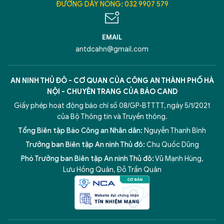
ĐƯỜNG DÂY NÓNG: 032 9907 579
EMAIL
antdcahn@gmail.com
AN NINH THỦ ĐÔ - CƠ QUAN CỦA CÔNG AN THÀNH PHỐ HÀ
NỘI - CHUYÊN TRANG CỦA BÁO CAND
Giấy phép hoạt động báo chí số 08/GP-BTTTT, ngày 5/1/2021
của Bộ Thông tin và Truyền thông.
Tổng Biên tập Báo Công an Nhân dân:
Nguyễn Thanh Bình
Trưởng ban Biên tập An ninh Thủ đô:
Chu Quốc Dũng
Phó Trưởng ban Biên tập An ninh Thủ đô:
Vũ Mạnh Hùng
,
Lưu Hồng Quân
,
Đỗ Trần Quân
5 điểm nghẽn của Hà Nội
giải pháp xử lý điểm nghẽn của