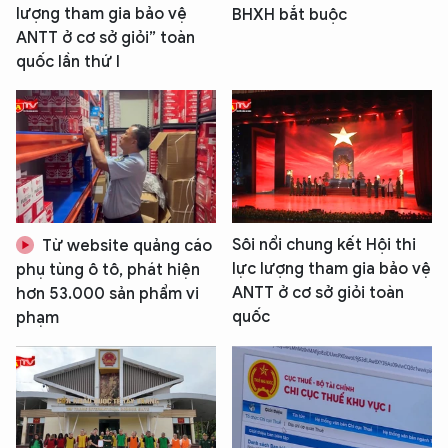
lượng tham gia bảo vệ
BHXH bắt buộc
ANTT ở cơ sở giỏi” toàn
quốc lần thứ I
Sôi nổi chung kết Hội thi
Từ website quảng cáo
lực lượng tham gia bảo vệ
phụ tùng ô tô, phát hiện
ANTT ở cơ sở giỏi toàn
hơn 53.000 sản phẩm vi
quốc
phạm
XIN CHÀO,
TÔI LÀ CHATBOT CỦA