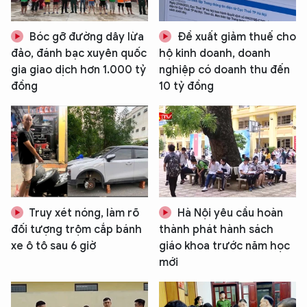
Hãy hỏi tôi bất kỳ điều gì bạn cần biết về
An Ninh Thủ Đô nhé. Tôi sẵn sàng hỗ trợ!
Bóc gỡ đường dây lừa
Đề xuất giảm thuế cho
đảo, đánh bạc xuyên quốc
hộ kinh doanh, doanh
gia giao dịch hơn 1.000 tỷ
nghiệp có doanh thu đến
đồng
10 tỷ đồng
Truy xét nóng, làm rõ
Hà Nội yêu cầu hoàn
đối tượng trộm cắp bánh
thành phát hành sách
xe ô tô sau 6 giờ
giáo khoa trước năm học
mới