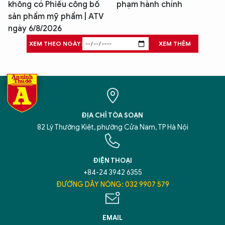
không có Phiếu công bố
phạm hành chính
sản phẩm mỹ phẩm | ATV
ngày 6/8/2026
XEM THEO NGÀY:
XEM THÊM
ĐỊA CHỈ TÒA SOẠN
82 Lý Thường Kiệt, phường Cửa Nam, TP Hà Nội
ĐIỆN THOẠI
+84-24 3942 6355
ĐƯỜNG DÂY NÓNG: 032 9907 579
EMAIL