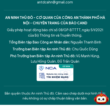
antdcahn@gmail.com
AN NINH THỦ ĐÔ - CƠ QUAN CỦA CÔNG AN THÀNH PHỐ HÀ
NỘI - CHUYÊN TRANG CỦA BÁO CAND
Giấy phép hoạt động báo chí số 08/GP-BTTTT, ngày 5/1/2021
của Bộ Thông tin và Truyền thông.
Tổng Biên tập Báo Công an Nhân dân:
Nguyễn Thanh Bình
Trưởng ban Biên tập An ninh Thủ đô:
Chu Quốc Dũng
Phó Trưởng ban Biên tập An ninh Thủ đô:
Vũ Mạnh Hùng
,
Lưu Hồng Quân
,
Đỗ Trần Quân
5 điểm nghẽn của Hà Nội
giải pháp xử lý điểm nghẽn của
Bản quyền thuộc An ninh Thủ đô. Cấm sao chép dưới mọi hình thức
nếu không có sự chấp thuận bằng văn bản.