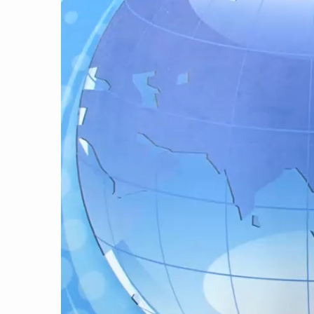
CON ĐƯỜNG KHỞI NGHIỆP