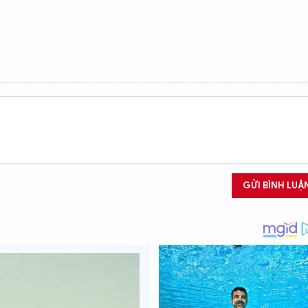
GỬI BÌNH LUẬ