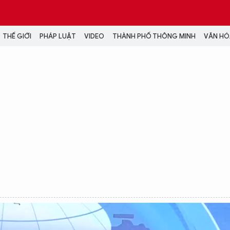
THẾ GIỚI
PHÁP LUẬT
VIDEO
THÀNH PHỐ THÔNG MINH
VĂN HÓA
MEDIA
NH TRỊ - XÃ HỘI
VIDEO
Đại hội Đảng
PODCAST
ÁP LUẬT
ẢNH
LONGFORM
N HÓA - GIẢI TRÍ
INFOGRAPHIC
NG Ở HÀ NỘI
LỊCH VẠN SỰ
LTIMEDIA
Podcast
Video
Ảnh
Infographic