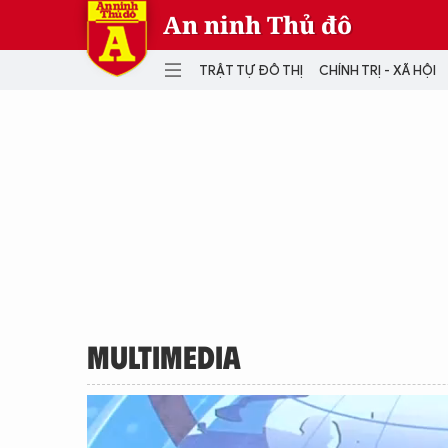
An ninh Thủ đô
TRẬT TỰ ĐÔ THỊ
CHÍNH TRỊ - XÃ HỘI
DANH MỤC
TRẬT TỰ ĐÔ THỊ
CHÍ
THẾ GIỚI
PH
Quân sự
THÀNH PHỐ THÔNG MINH
VĂ
THỂ THAO
SỐ
KINH DOANH
MU
MULTIMEDIA