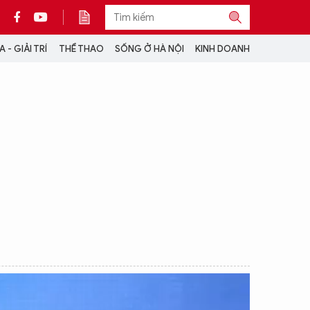
 - GIẢI TRÍ
THỂ THAO
SỐNG Ở HÀ NỘI
KINH DOANH
THÔNG TIN THÊM
CỘNG TÁC VỚI ANTĐ
TRA CỨU XE
HOTLINE: 032 9907 579