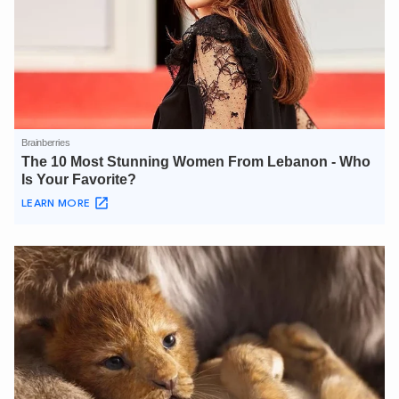
Hãy hỏi tôi bất kỳ điều gì bạn cần biết về
An Ninh Thủ Đô nhé. Tôi sẵn sàng hỗ trợ!