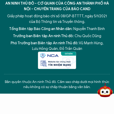
AN NINH THỦ ĐÔ - CƠ QUAN CỦA CÔNG AN THÀNH PHỐ HÀ
NỘI - CHUYÊN TRANG CỦA BÁO CAND
Giấy phép hoạt động báo chí số 08/GP-BTTTT, ngày 5/1/2021
của Bộ Thông tin và Truyền thông.
Tổng Biên tập Báo Công an Nhân dân:
Nguyễn Thanh Bình
Trưởng ban Biên tập An ninh Thủ đô:
Chu Quốc Dũng
Phó Trưởng ban Biên tập An ninh Thủ đô:
Vũ Mạnh Hùng
,
Lưu Hồng Quân
,
Đỗ Trần Quân
5 điểm nghẽn của Hà Nội
giải pháp xử lý điểm nghẽn của
Bản quyền thuộc An ninh Thủ đô. Cấm sao chép dưới mọi hình thức
nếu không có sự chấp thuận bằng văn bản.