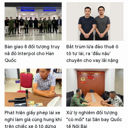
Bàn giao 8 đối tượng truy
Bắt trùm lừa đảo thuê ô
nã đỏ Interpol cho Hàn
tô tự lái, ra ‘đầu nậu’
Quốc
chuyên cho vay lãi nặng
Phát hiện giấy phép lái xe
Xử lý nghiêm đối tượng
nghi làm giả cùng hung khí
"cò mồi" tại Sân bay Quốc
trên chiếc xe ô tô dừng
tế Nội Bài