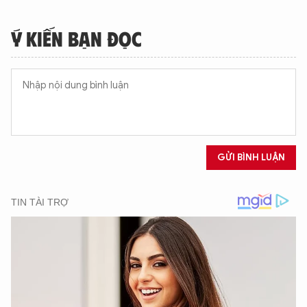
Ý KIẾN BẠN ĐỌC
GỬI BÌNH LUẬN
XIN CHÀO,
TÔI LÀ CHATBOT CỦA