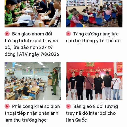
Bàn giao nhóm đối
Tăng cường năng lực
tượng bị Interpol truy nã
cho hệ thống y tế Thủ đô
đỏ, lừa đảo hơn 327 tỷ
đồng | ATV ngày 7/8/2026
XIN CHÀO,
TÔI LÀ CHATBOT CỦA
Hãy hỏi tôi bất kỳ điều gì bạn cần biết về
An Ninh Thủ Đô nhé. Tôi sẵn sàng hỗ trợ!
Phải công khai số điện
Bàn giao 8 đối tượng
thoại tiếp nhận phản ánh
truy nã đỏ Interpol cho
lạm thu trường học
Hàn Quốc