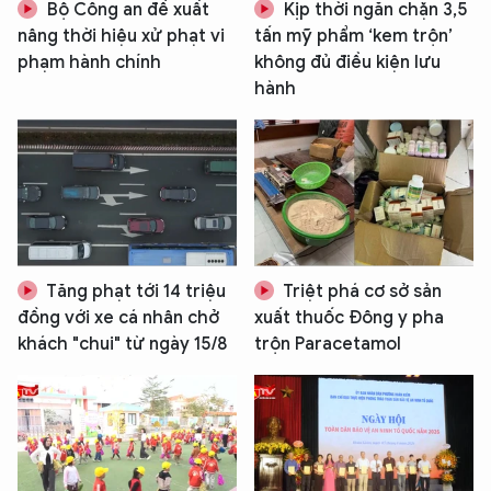
Bộ Công an đề xuất
Kịp thời ngăn chặn 3,5
nâng thời hiệu xử phạt vi
tấn mỹ phẩm ‘kem trộn’
phạm hành chính
không đủ điều kiện lưu
hành
Tăng phạt tới 14 triệu
Triệt phá cơ sở sản
đồng với xe cá nhân chở
xuất thuốc Đông y pha
khách "chui" từ ngày 15/8
trộn Paracetamol