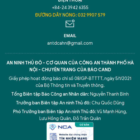
ĐIỆN THOẠI
+84-24 3942 6355
ĐƯỜNG DÂY NÓNG: 032 9907 579
EMAIL
antdcahn@gmail.com
AN NINH THỦ ĐÔ - CƠ QUAN CỦA CÔNG AN THÀNH PHỐ HÀ
NỘI - CHUYÊN TRANG CỦA BÁO CAND
Giấy phép hoạt động báo chí số 08/GP-BTTTT, ngày 5/1/2021
của Bộ Thông tin và Truyền thông.
Tổng Biên tập Báo Công an Nhân dân:
Nguyễn Thanh Bình
Trưởng ban Biên tập An ninh Thủ đô:
Chu Quốc Dũng
Phó Trưởng ban Biên tập An ninh Thủ đô:
Vũ Mạnh Hùng
,
Lưu Hồng Quân
,
Đỗ Trần Quân
5 điểm nghẽn của Hà Nội
giải pháp xử lý điểm nghẽn của