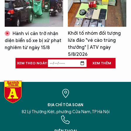
Khởi tố nhóm đối tượng
Hành vi cản trở nhận
lừa đảo "vé cào trúng
diện biển số xe bị xử phạt
thưởng" | ATV ngày
nghiêm từ ngày 15/8
5/8/2026
XEM THEO NGÀY:
XEM THÊM
ĐỊA CHỈ TÒA SOẠN
82 Lý Thường Kiệt, phường Cửa Nam, TP Hà Nội