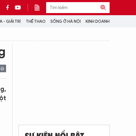
 - GIẢI TRÍ
THỂ THAO
SỐNG Ở HÀ NỘI
KINH DOANH
THÔNG TIN THÊM
g
CỘNG TÁC VỚI ANTĐ
TRA CỨU XE
HOTLINE: 032 9907 579
g,
ột
SỰ KIỆN NỔI BẬT