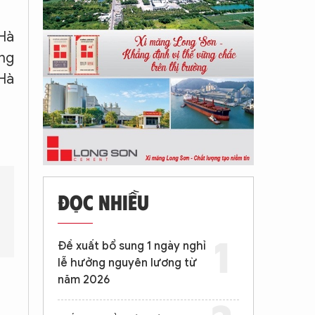
 Hà
ờng
 Hà
ĐỌC NHIỀU
Quy định an toàn lao động khi làm việc gần đường dây điện?
Đề xuất bổ sung 1 ngày nghỉ
lễ hưởng nguyên lương từ
năm 2026