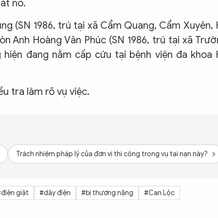
hát nổ.
rung (SN 1986, trú tại xã Cẩm Quang, Cẩm Xuyên,
 còn Anh Hoàng Văn Phúc (SN 1986, trú tại xã Trư
g hiện đang nằm cấp cứu tại bệnh viện đa khoa
u tra làm rõ vụ việc.
Trách nhiệm pháp lý của đơn vị thi công trong vụ tai nạn này?
điện giật
#dây điện
#bị thương nặng
#Can Lộc