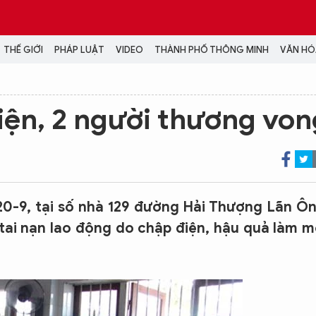
THẾ GIỚI
PHÁP LUẬT
VIDEO
THÀNH PHỐ THÔNG MINH
VĂN HÓA
MEDIA
iện, 2 người thương von
NH TRỊ - XÃ HỘI
VIDEO
Đại hội Đảng
PODCAST
ÁP LUẬT
ẢNH
LONGFORM
N HÓA - GIẢI TRÍ
INFOGRAPHIC
0-9, tại số nhà 129 đường Hải Thượng Lãn Ôn
NG Ở HÀ NỘI
LỊCH VẠN SỰ
tai nạn lao động do chập điện, hậu quả làm m
LTIMEDIA
Podcast
Video
Ảnh
Infographic