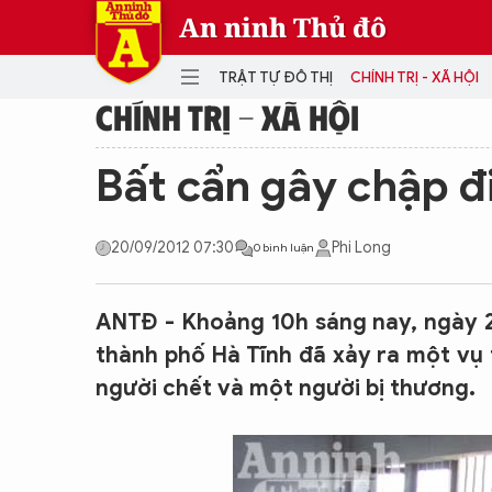
An ninh Thủ đô
TRẬT TỰ ĐÔ THỊ
CHÍNH TRỊ - XÃ HỘI
CHÍNH TRỊ - XÃ HỘI
DANH MỤC
Bất cẩn gây chập đ
TRẬT TỰ ĐÔ THỊ
CHÍ
20/09/2012 07:30
Phi Long
0 bình luận
THẾ GIỚI
PH
Quân sự
THÀNH PHỐ THÔNG MINH
VĂ
ANTĐ - Khoảng 10h sáng nay, ngày 2
THỂ THAO
SỐ
thành phố Hà Tĩnh đã xảy ra một vụ 
KINH DOANH
MU
người chết và một người bị thương.