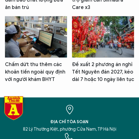
đảm bảo chất lượng bữa
trợ giảm cân Slimaura
ăn bán trú
Care x3
Chấm dứt thu thêm các
Đề xuất 2 phương án nghỉ
khoản tiền ngoài quy định
Tết Nguyên đán 2027, kéo
với người khám BHYT
dài 7 hoặc 10 ngày liên tục
ĐỊA CHỈ TÒA SOẠN
82 Lý Thường Kiệt, phường Cửa Nam, TP Hà Nội