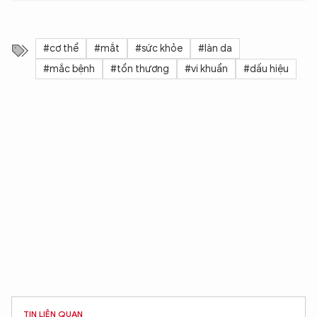
#cơ thể
#mắt
#sức khỏe
#làn da
#mắc bệnh
#tổn thương
#vi khuẩn
#dấu hiệu
TIN LIÊN QUAN