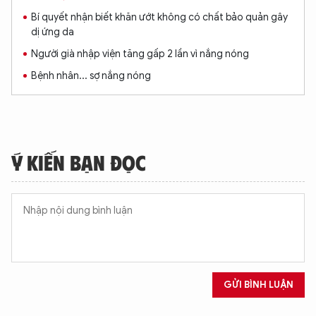
Bí quyết nhận biết khăn ướt không có chất bảo quản gây
dị ứng da
Người già nhập viện tăng gấp 2 lần vì nắng nóng
Bệnh nhân... sợ nắng nóng
Ý KIẾN BẠN ĐỌC
XIN CHÀO,
TÔI LÀ CHATBOT CỦA
Hãy hỏi tôi bất kỳ điều gì bạn cần biết về
An Ninh Thủ Đô nhé. Tôi sẵn sàng hỗ trợ!
GỬI BÌNH LUẬN