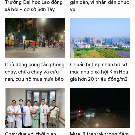
Trường Đại học Lao động
gần dân, vì nhân dân phục
xã hội – cơ sở Sơn Tây
vụ
Chủ động công tác phòng
Chuẩn bị tiếp nhận hồ sơ
cháy, chữa cháy và cứu
mua nhà ở xã hội Kim Hoa
nạn, cứu hộ mùa mưa bão
giá hơn 20 triệu đồng/m2
Chạy đua với thời gian,
Mưa lũ tràn về trong đêm,