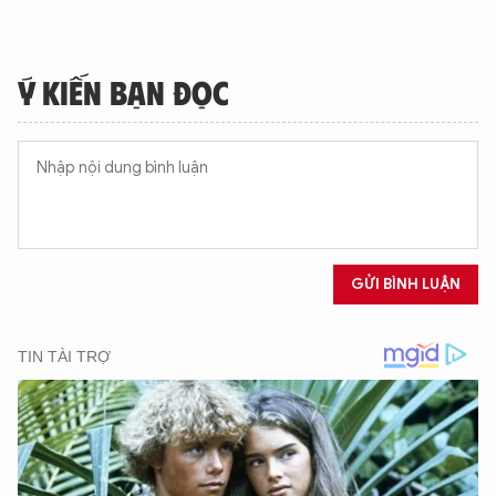
Ý KIẾN BẠN ĐỌC
GỬI BÌNH LUẬN
XIN CHÀO,
TÔI LÀ CHATBOT CỦA