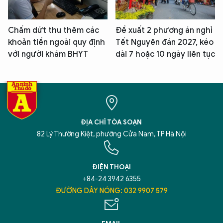
Chấm dứt thu thêm các
Đề xuất 2 phương án nghỉ
khoản tiền ngoài quy định
Tết Nguyên đán 2027, kéo
với người khám BHYT
dài 7 hoặc 10 ngày liên tục
ĐỊA CHỈ TÒA SOẠN
82 Lý Thường Kiệt, phường Cửa Nam, TP Hà Nội
ĐIỆN THOẠI
+84-24 3942 6355
ĐƯỜNG DÂY NÓNG: 032 9907 579