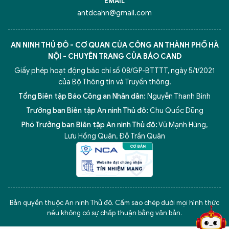
EMAIL
antdcahn@gmail.com
AN NINH THỦ ĐÔ - CƠ QUAN CỦA CÔNG AN THÀNH PHỐ HÀ
NỘI - CHUYÊN TRANG CỦA BÁO CAND
Giấy phép hoạt động báo chí số 08/GP-BTTTT, ngày 5/1/2021
của Bộ Thông tin và Truyền thông.
Tổng Biên tập Báo Công an Nhân dân:
Nguyễn Thanh Bình
Trưởng ban Biên tập An ninh Thủ đô:
Chu Quốc Dũng
Phó Trưởng ban Biên tập An ninh Thủ đô:
Vũ Mạnh Hùng
,
Lưu Hồng Quân
,
Đỗ Trần Quân
5 điểm nghẽn của Hà Nội
giải pháp xử lý điểm nghẽn của
Bản quyền thuộc An ninh Thủ đô. Cấm sao chép dưới mọi hình thức
nếu không có sự chấp thuận bằng văn bản.