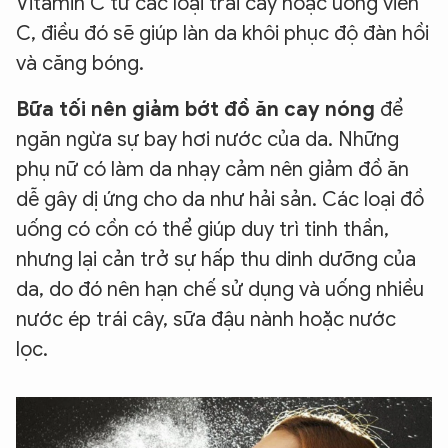
Vitamin C từ các loại trái cây hoặc uống viên
C, điều đó sẽ giúp làn da khôi phục độ đàn hồi
và căng bóng.
Bữa tối nên giảm bớt đồ ăn cay nóng
để
ngăn ngừa sự bay hơi nước của da. Những
phụ nữ có làm da nhạy cảm nên giảm đồ ăn
dễ gây dị ứng cho da như hải sản. Các loại đồ
uống có cồn có thể giúp duy trì tinh thần,
nhưng lại cản trở sự hấp thu dinh dưỡng của
da, do đó nên hạn chế sử dụng và uống nhiều
nước ép trái cây, sữa đậu nành hoặc nước
lọc.