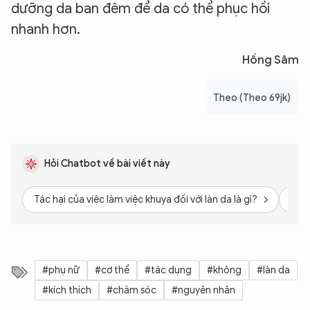
dưỡng da ban đêm để da có thể phục hồi
nhanh hơn.
Hồng Sâm
Theo (Theo 69jk)
Hỏi Chatbot về bài viết này
Tác hại của việc làm việc khuya đối với làn da là gì?
Chế 
#phụ nữ
#cơ thể
#tác dụng
#không
#làn da
#kích thích
#chăm sóc
#nguyên nhân