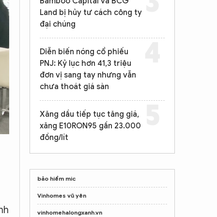
Bamboo Capital và BCG
Land bị hủy tư cách công ty
đại chúng
Diễn biến nóng cổ phiếu
PNJ: Kỷ lục hơn 41,3 triệu
đơn vị sang tay nhưng vẫn
chưa thoát giá sàn
Xăng dầu tiếp tục tăng giá,
xăng E10RON95 gần 23.000
đồng/lít
bảo hiểm mic
Vinhomes vũ yên
inh
vinhomehalongxanh.vn