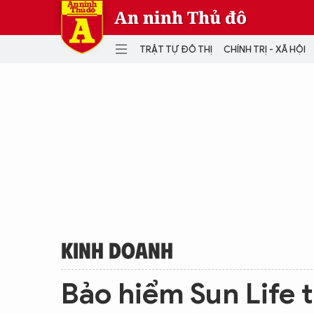
An ninh Thủ đô
TRẬT TỰ ĐÔ THỊ
CHÍNH TRỊ - XÃ HỘI
DANH MỤC
TRẬT TỰ ĐÔ THỊ
CHÍ
THẾ GIỚI
PH
Quân sự
THÀNH PHỐ THÔNG MINH
VĂ
THỂ THAO
SỐ
KINH DOANH
MU
KINH DOANH
Bảo hiểm Sun Life t