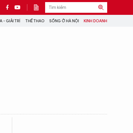
 - GIẢI TRÍ
THỂ THAO
SỐNG Ở HÀ NỘI
KINH DOANH
THÔNG TIN THÊM
CỘNG TÁC VỚI ANTĐ
TRA CỨU XE
HOTLINE: 032 9907 579