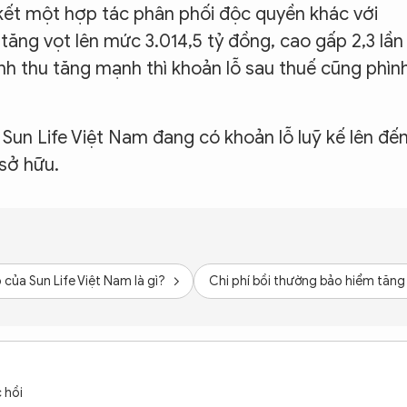
 kết một hợp tác phân phối độc quyền khác với
ăng vọt lên mức 3.014,5 tỷ đồng, cao gấp 2,3 lần
nh thu tăng mạnh thì khoản lỗ sau thuế cũng phìn
ếp Sun Life Việt Nam đang có khoản lỗ luỹ kế lên đế
sở hữu.
 của Sun Life Việt Nam là gì?
Chi phí bồi thường bảo hiểm tăng 
 hồi