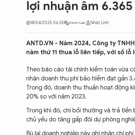
lợi nhuận âm 6.365
CON ĐƯỜNG KHỞI NGHIỆP
18/04/2025 06:33
Nhật Linh
0 bình luận
ANTD.VN - Năm 2024, Công ty TNHH 
năm thứ 11 thua lỗ liên tiếp, với số lỗ
Theo báo cáo tài chính kiểm toán vừa c
nhận doanh thu phí bảo hiểm đạt gần 3.
Trong đó, doanh thu thuần hoạt động k
20% so với năm 2023.
Trong khi đó, chi bồi thường và trả tiề
chủ yếu do tăng gấp đôi dự phòng nghiệ
Bù lại doanh nghiệp này ghi nhận chi p