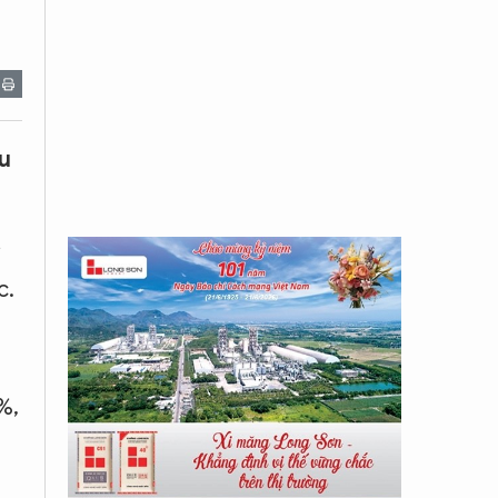
u
i
c.
%,