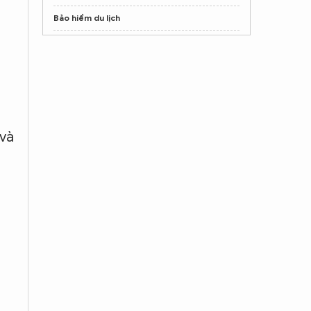
Bảo hiểm du lịch
Mua ghế Massage toàn thân tại
poongsankorea.vn
FLC Sầm Sơn
Mua ghế Massage toàn thân tại
poongsankorea.vn
 và
Shop nước hoa chính hãng
Tprofumo.com
,