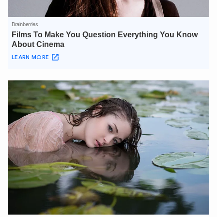
XIN CHÀO,
TÔI LÀ CHATBOT CỦA
Hãy hỏi tôi bất kỳ điều gì bạn cần biết về
An Ninh Thủ Đô nhé. Tôi sẵn sàng hỗ trợ!