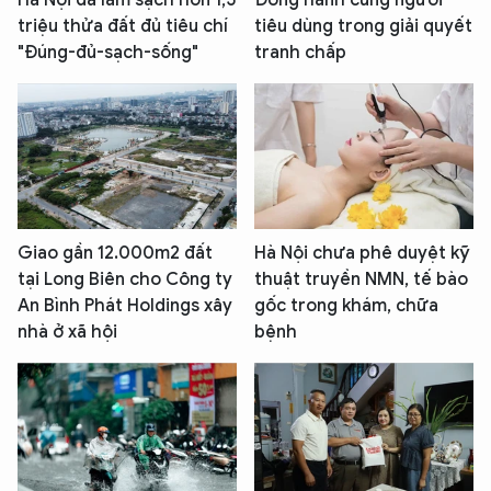
Hà Nội đã làm sạch hơn 1,5
Đồng hành cùng người
triệu thửa đất đủ tiêu chí
tiêu dùng trong giải quyết
"Đúng-đủ-sạch-sống"
tranh chấp
Giao gần 12.000m2 đất
Hà Nội chưa phê duyệt kỹ
tại Long Biên cho Công ty
thuật truyền NMN, tế bào
An Bình Phát Holdings xây
gốc trong khám, chữa
nhà ở xã hội
bệnh