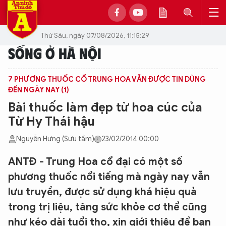
Thứ Sáu, ngày 07/08/2026, 11:15:29
SỐNG Ở HÀ NỘI
7 PHƯƠNG THUỐC CỔ TRUNG HOA VẪN ĐƯỢC TIN DÙNG
ĐẾN NGÀY NAY (1)
Bài thuốc làm đẹp từ hoa cúc của
Từ Hy Thái hậu
Nguyễn Hưng (Sưu tầm)
23/02/2014 00:00
ANTĐ - Trung Hoa cổ đại có một số
phương thuốc nổi tiếng mà ngày nay vẫn
lưu truyền, được sử dụng khá hiệu quả
trong trị liệu, tăng sức khỏe cơ thể cũng
như kéo dài tuổi thọ, xin giới thiệu để bạn