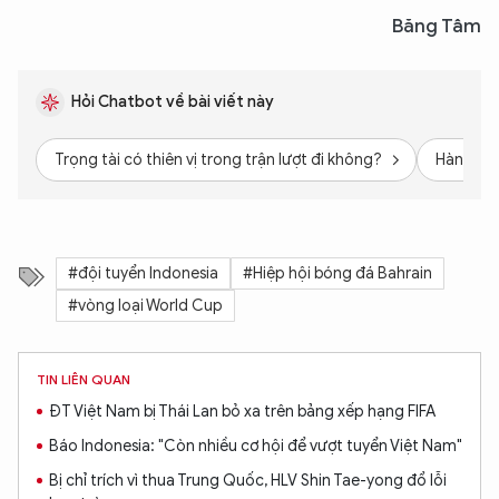
Băng Tâm
Hỏi Chatbot về bài viết này
Trọng tài có thiên vị trong trận lượt đi không?
Hành vi 
#đội tuyển Indonesia
#Hiệp hội bóng đá Bahrain
#vòng loại World Cup
TIN LIÊN QUAN
ĐT Việt Nam bị Thái Lan bỏ xa trên bảng xếp hạng FIFA
Báo Indonesia: "Còn nhiều cơ hội để vượt tuyển Việt Nam"
Bị chỉ trích vì thua Trung Quốc, HLV Shin Tae-yong đổ lỗi