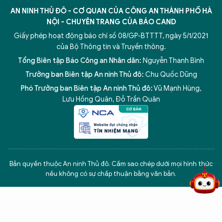
AN NINH THỦ ĐÔ - CƠ QUAN CỦA CÔNG AN THÀNH PHỐ HÀ
NỘI - CHUYÊN TRANG CỦA BÁO CAND
Giấy phép hoạt động báo chí số 08/GP-BTTTT, ngày 5/1/2021
của Bộ Thông tin và Truyền thông.
Tổng Biên tập Báo Công an Nhân dân:
Nguyễn Thanh Bình
Trưởng ban Biên tập An ninh Thủ đô:
Chu Quốc Dũng
Phó Trưởng ban Biên tập An ninh Thủ đô:
Vũ Mạnh Hùng
,
Lưu Hồng Quân
,
Đỗ Trần Quân
5 điểm nghẽn của Hà Nội
giải pháp xử lý điểm nghẽn của
Bản quyền thuộc An ninh Thủ đô. Cấm sao chép dưới mọi hình thức
nếu không có sự chấp thuận bằng văn bản.