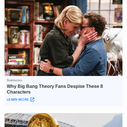
XIN CHÀO,
TÔI LÀ CHATBOT CỦA
Hãy hỏi tôi bất kỳ điều gì bạn cần biết về
An Ninh Thủ Đô nhé. Tôi sẵn sàng hỗ trợ!