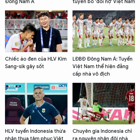
Đông Nam Á
tuyên bố 'đòi nợ' Việt Nam
Chiếc áo đen của HLV Kim
LĐBĐ Đông Nam Á: Tuyển
Sang-sik gây sốt
Việt Nam thể hiện đẳng
cấp nhà vô địch
HLV tuyển Indonesia thừa
Chuyên gia Indonesia chỉ
nhận thua tâm phục Việt
ra nguyên nhân đội nhà