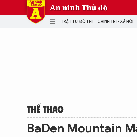
An ninh Thủ đô
TRẬT TỰ ĐÔ THỊ
CHÍNH TRỊ - XÃ HỘI
DANH MỤC
TRẬT TỰ ĐÔ THỊ
CHÍ
THẾ GIỚI
PH
Quân sự
THÀNH PHỐ THÔNG MINH
VĂ
THỂ THAO
SỐ
KINH DOANH
MU
THỂ THAO
BaDen Mountain Ma