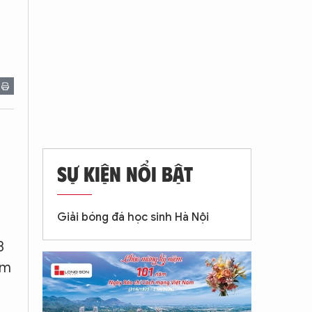
SỰ KIỆN NỔI BẬT
Giải bóng đá học sinh Hà Nội
3
ám