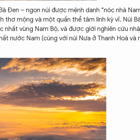
úi Bà Đen – ngọn núi được mệnh danh “nóc nhà Na
 thơ mộng và một quần thể tâm linh kỳ vĩ. Núi B
ậc nhất vùng Nam Bộ, và được giới nghiên cứu nh
nhất nước Nam (cùng với núi Nưa ở Thanh Hoá và 