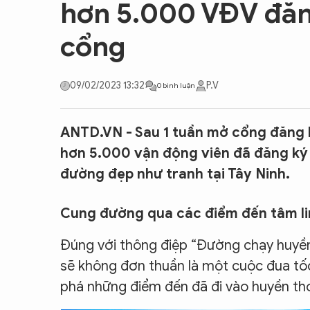
hơn 5.000 VĐV đăn
CON ĐƯỜNG KHỞI NGHIỆP
cổng
09/02/2023 13:32
P.V
0 bình luận
ANTD.VN - Sau 1 tuần mở cổng đăng 
hơn 5.000 vận động viên đã đăng ký 
đường đẹp như tranh tại Tây Ninh.
Cung đường qua các điểm đến tâm lin
Đúng với thông điệp “Đường chạy huyền
sẽ không đơn thuần là một cuộc đua tốc
phá những điểm đến đã đi vào huyền tho