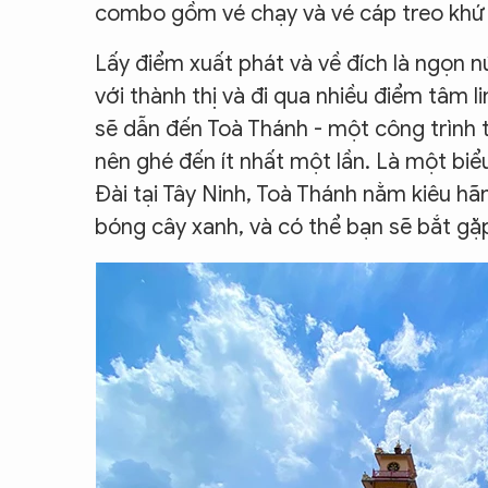
combo gồm vé chạy và vé cáp treo khứ h
Lấy điểm xuất phát và về đích là ngọn n
với thành thị và đi qua nhiều điểm tâm l
sẽ dẫn đến Toà Thánh - một công trình t
nên ghé đến ít nhất một lần. Là một bi
Đài tại Tây Ninh, Toà Thánh nằm kiêu h
bóng cây xanh, và có thể bạn sẽ bắt gặ