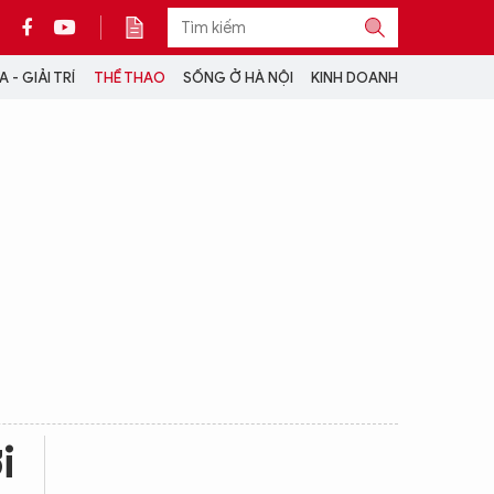
 - GIẢI TRÍ
THỂ THAO
SỐNG Ở HÀ NỘI
KINH DOANH
THÔNG TIN THÊM
CỘNG TÁC VỚI ANTĐ
TRA CỨU XE
HOTLINE: 032 9907 579
i