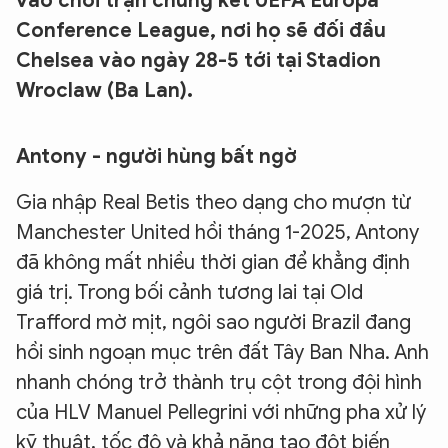
vào chơi trận chung kết UEFA Europa
Conference League, nơi họ sẽ đối đầu
Chelsea vào ngày 28-5 tới tại Stadion
Wroclaw (Ba Lan).
Antony - người hùng bất ngờ
Gia nhập Real Betis theo dạng cho mượn từ
Manchester United hồi tháng 1-2025, Antony
đã không mất nhiều thời gian để khẳng định
giá trị. Trong bối cảnh tương lai tại Old
Trafford mờ mịt, ngôi sao người Brazil đang
hồi sinh ngoạn mục trên đất Tây Ban Nha. Anh
nhanh chóng trở thành trụ cột trong đội hình
của HLV Manuel Pellegrini với những pha xử lý
kỹ thuật, tốc độ và khả năng tạo đột biến