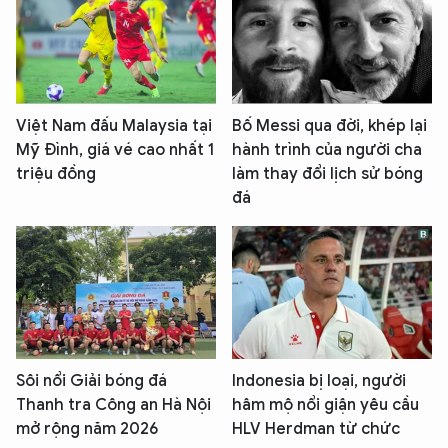
Việt Nam đấu Malaysia tại
Bố Messi qua đời, khép lại
Mỹ Đình, giá vé cao nhất 1
hành trình của người cha
triệu đồng
làm thay đổi lịch sử bóng
đá
Sôi nổi Giải bóng đá
Indonesia bị loại, người
Thanh tra Công an Hà Nội
hâm mộ nổi giận yêu cầu
mở rộng năm 2026
HLV Herdman từ chức