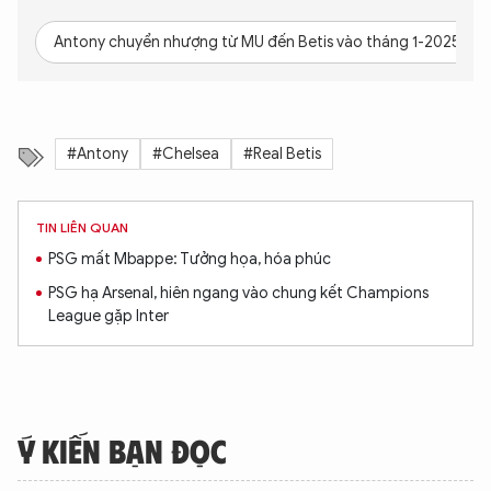
Antony chuyển nhượng từ MU đến Betis vào tháng 1-2025 phả
#Antony
#Chelsea
#Real Betis
TIN LIÊN QUAN
PSG mất Mbappe: Tưởng họa, hóa phúc
XIN CHÀO,
PSG hạ Arsenal, hiên ngang vào chung kết Champions
League gặp Inter
TÔI LÀ CHATBOT CỦA
Hãy hỏi tôi bất kỳ điều gì bạn cần biết về
An Ninh Thủ Đô nhé. Tôi sẵn sàng hỗ trợ!
Ý KIẾN BẠN ĐỌC