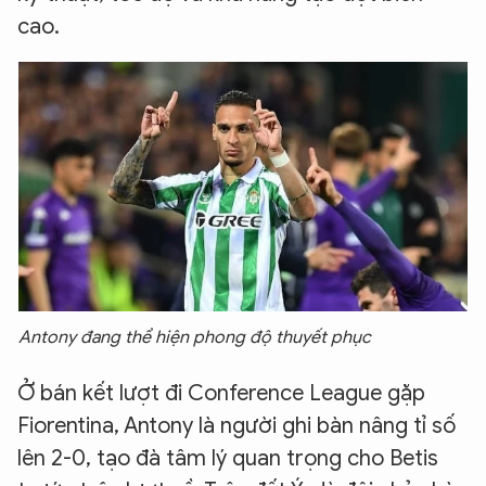
cao.
Antony đang thể hiện phong độ thuyết phục
Ở bán kết lượt đi Conference League gặp
Fiorentina, Antony là người ghi bàn nâng tỉ số
lên 2-0, tạo đà tâm lý quan trọng cho Betis