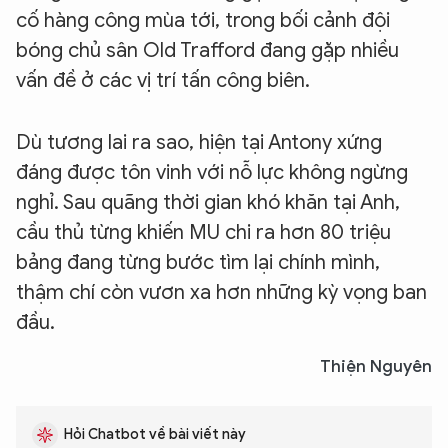
cố hàng công mùa tới, trong bối cảnh đội
bóng chủ sân Old Trafford đang gặp nhiều
vấn đề ở các vị trí tấn công biên.
Dù tương lai ra sao, hiện tại Antony xứng
đáng được tôn vinh với nỗ lực không ngừng
nghỉ. Sau quãng thời gian khó khăn tại Anh,
cầu thủ từng khiến MU chi ra hơn 80 triệu
bảng đang từng bước tìm lại chính mình,
thậm chí còn vươn xa hơn những kỳ vọng ban
đầu.
Thiện Nguyên
Hỏi Chatbot về bài viết này