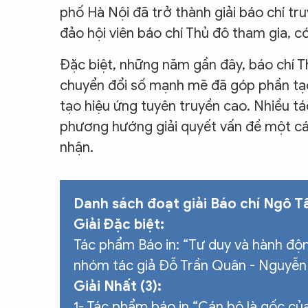
phố Hà Nội đã trở thành giải báo chí tru
đảo hội viên báo chí Thủ đô tham gia, c
Đặc biệt, những năm gần đây, báo chí T
chuyển đổi số mạnh mẽ đã góp phần tạo
tạo hiệu ứng tuyên truyền cao. Nhiều t
phương hướng giải quyết vấn đề một cá
nhận.
Danh sách đoạt giải Báo chí Ngô T
Giải Đặc biệt:
Tác phẩm Báo in: “Tư duy và hành độ
nhóm tác giả Đỗ Trần Quân - Nguyễn 
Giải Nhất (3):
1- Tác phẩm báo in “Cán bộ là gốc c