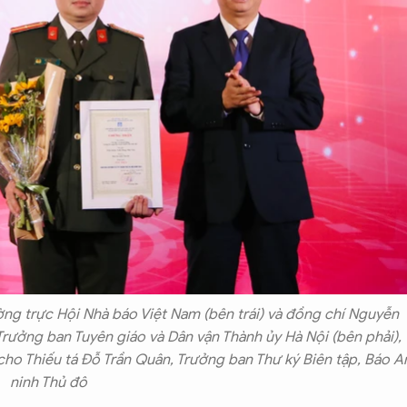
ng trực Hội Nhà báo Việt Nam (bên trái) và đồng chí Nguyễn
Trưởng ban Tuyên giáo và Dân vận Thành ủy Hà Nội (bên phải),
 cho Thiếu tá Đỗ Trần Quân, Trưởng ban Thư ký Biên tập, Báo A
ninh Thủ đô