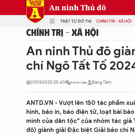
An ninh Thủ đô
TRẬT TỰ ĐÔ THỊ
CHÍNH TRỊ - XÃ HỘI
CHÍNH TRỊ - XÃ HỘI
DANH MỤC
An ninh Thủ đô giàn
TRẬT TỰ ĐÔ THỊ
CHÍ
chí Ngô Tất Tố 202
THẾ GIỚI
PH
Quân sự
07/03/2025 05:40
Băng Tâm
0 bình luận
THÀNH PHỐ THÔNG MINH
VĂ
THỂ THAO
SỐ
KINH DOANH
MU
ANTD.VN - Vượt lên 150 tác phẩm xuấ
hình, báo in, báo điện tử, loạt bài 
mình của dân tộc" của nhóm tác giả 
đô) giành giải Đặc biệt Giải báo chí 