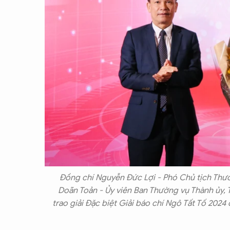
Đồng chí Nguyễn Đức Lợi - Phó Chủ tịch Thườ
Doãn Toản - Ủy viên Ban Thường vụ Thành ủy, 
trao giải Đặc biệt Giải báo chí Ngô Tất Tố 2024