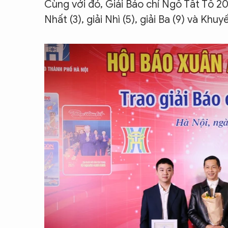
Cùng với đó, Giải Báo chí Ngô Tất Tố 20
Nhất (3), giải Nhì (5), giải Ba (9) và Khuy