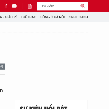
 - GIẢI TRÍ
THỂ THAO
SỐNG Ở HÀ NỘI
KINH DOANH
THÔNG TIN THÊM
CỘNG TÁC VỚI ANTĐ
TRA CỨU XE
HOTLINE: 032 9907 579
ơn
SỰ KIỆN NỔI BẬT