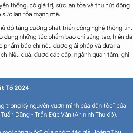
yền thống, có giá trị, sức lan tỏa và thu hút đông
ó sức lan tỏa mạnh mẽ.
hủ đô tăng cường phát triển công nghệ thông tin,
 dựng những tác phẩm báo chí sáng tạo, hiện đại
ác phẩm báo chí nêu được giải pháp và đưa ra
ch hiệu quả, được các cấp, ngành quan tâm, ghi
ất Tố 2024
ng trong kỷ nguyên vươn mình của dân tộc” của
Tuấn Dũng - Trần Đức Văn (An ninh Thủ đô).
ủa mọi công việc” của nhóm tác giả Hoàng Thu