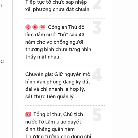
Tiếp tục tổ chức sáp nhập
m
xã, phường chưa đạt chuẩn
Công an Thủ đô
làm đám cưới “bù” sau 43
năm cho vợ chồng người
thương binh chưa từng nhìn
thấy mặt nhau
ắc
Chuyên gia: Giữ nguyên mô
hình Văn phòng đăng ký đất
h
đai và chi nhánh là hợp lý,
sát thực tiễn quản lý
Tổng bí thư, Chủ tịch
nước Tô Lâm trao quyết
định thăng quân hàm
Thượng tướng cho đồng chí