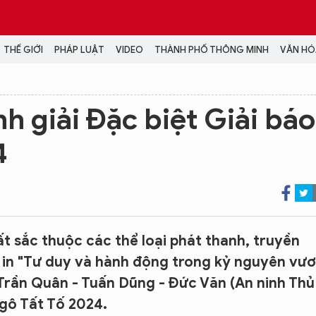
THẾ GIỚI
PHÁP LUẬT
VIDEO
THÀNH PHỐ THÔNG MINH
VĂN HÓA
MEDIA
h giải Đặc biệt Giải báo
NH TRỊ - XÃ HỘI
VIDEO
4
Đại hội Đảng
PODCAST
ÁP LUẬT
ẢNH
LONGFORM
N HÓA - GIẢI TRÍ
INFOGRAPHIC
NG Ở HÀ NỘI
LỊCH VẠN SỰ
LTIMEDIA
t sắc thuộc các thể loại phát thanh, truyền
Podcast
báo in "Tư duy và hành động trong kỷ nguyên vư
Video
Trần Quân - Tuấn Dũng - Đức Văn (An ninh Thủ
Ảnh
Ngô Tất Tố 2024.
Infographic