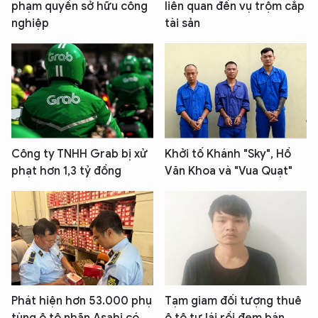
phạm quyền sở hữu công
liên quan đến vụ trộm cắp
nghiệp
tài sản
Công ty TNHH Grab bị xử
Khởi tố Khánh "Sky", Hồ
phạt hơn 1,3 tỷ đồng
Văn Khoa và "Vua Quạt"
Phát hiện hơn 53.000 phụ
Tạm giam đối tượng thuê
tùng ô tô nhãn Asahi có
ô tô tự lái rồi đem bán