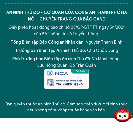
AN NINH THỦ ĐÔ - CƠ QUAN CỦA CÔNG AN THÀNH PHỐ HÀ
NỘI - CHUYÊN TRANG CỦA BÁO CAND
Giấy phép hoạt động báo chí số 08/GP-BTTTT, ngày 5/1/2021
của Bộ Thông tin và Truyền thông.
Tổng Biên tập Báo Công an Nhân dân:
Nguyễn Thanh Bình
Trưởng ban Biên tập An ninh Thủ đô:
Chu Quốc Dũng
Phó Trưởng ban Biên tập An ninh Thủ đô:
Vũ Mạnh Hùng
,
Lưu Hồng Quân
,
Đỗ Trần Quân
5 điểm nghẽn của Hà Nội
giải pháp xử lý điểm nghẽn của
Bản quyền thuộc An ninh Thủ đô. Cấm sao chép dưới mọi hình thức
nếu không có sự chấp thuận bằng văn bản.