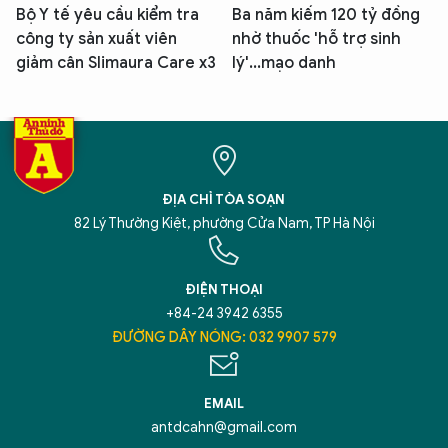
Bộ Y tế yêu cầu kiểm tra
Ba năm kiếm 120 tỷ đồng
công ty sản xuất viên
nhờ thuốc 'hỗ trợ sinh
giảm cân Slimaura Care x3
lý'...mạo danh
ĐỊA CHỈ TÒA SOẠN
82 Lý Thường Kiệt, phường Cửa Nam, TP Hà Nội
ĐIỆN THOẠI
+84-24 3942 6355
ĐƯỜNG DÂY NÓNG: 032 9907 579
EMAIL
antdcahn@gmail.com