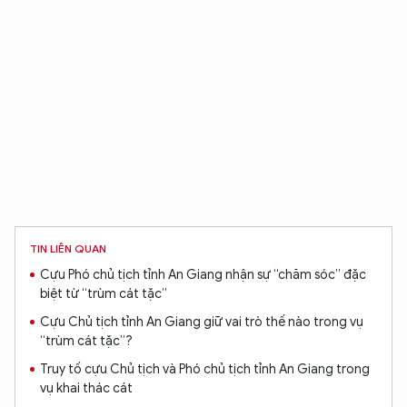
XIN CHÀO,
TÔI LÀ CHATBOT CỦA
Hãy hỏi tôi bất kỳ điều gì bạn cần biết về
An Ninh Thủ Đô nhé. Tôi sẵn sàng hỗ trợ!
TIN LIÊN QUAN
Cựu Phó chủ tịch tỉnh An Giang nhận sự “chăm sóc” đặc
biệt từ “trùm cát tặc”
Cựu Chủ tịch tỉnh An Giang giữ vai trò thế nào trong vụ
“trùm cát tặc”?
Truy tố cựu Chủ tịch và Phó chủ tịch tỉnh An Giang trong
vụ khai thác cát