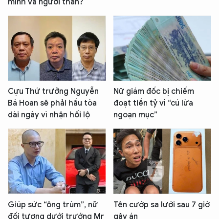
mình và người thân?
Cựu Thứ trưởng Nguyễn
Nữ giám đốc bị chiếm
Bá Hoan sẽ phải hầu tòa
đoạt tiền tỷ vì “cú lừa
dài ngày vì nhận hối lộ
ngoạn mục”
Giúp sức “ông trùm”, nữ
Tên cướp sa lưới sau 7 giờ
đối tượng dưới trướng Mr
gây án