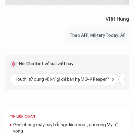
TÔI LÀ CHATBOT CỦA
Việt Hùng
Hãy hỏi tôi bất kỳ điều gì bạn cần biết về
An Ninh Thủ Đô nhé. Tôi sẵn sàng hỗ trợ!
Theo AFP, Military Today, AP
Hỏi Chatbot về bài viết này
Houthi sử dụng vũ khí gì để bắn hạ MQ-9 Reaper?
Có ba
TIN LIÊN QUAN
Ghế phóng máy bay bất ngờ kích hoạt, phi công Mỹ tử
vong