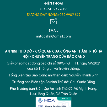
ĐIỆN THOẠI
+84-24 3942 6355
ĐƯỜNG DÂY NÓNG: 032 9907 579
EMAIL
antdcahn@gmail.com
AN NINH THỦ ĐÔ - CƠ QUAN CỦA CÔNG AN THÀNH PHỐ HÀ
NỘI - CHUYÊN TRANG CỦA BÁO CAND
Giấy phép hoạt động báo chí số 08/GP-BTTTT, ngày 5/1/2021
của Bộ Thông tin và Truyền thông.
Tổng Biên tập Báo Công an Nhân dân:
Nguyễn Thanh Bình
Trưởng ban Biên tập An ninh Thủ đô:
Chu Quốc Dũng
Phó Trưởng ban Biên tập An ninh Thủ đô:
Vũ Mạnh Hùng
,
Lưu Hồng Quân
,
Đỗ Trần Quân
5 điểm nghẽn của Hà Nội
giải pháp xử lý điểm nghẽn của