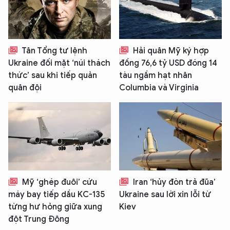
Tân Tổng tư lệnh
Hải quân Mỹ ký hợp
Ukraine đối mặt ‘núi thách
đồng 76,6 tỷ USD đóng 14
thức’ sau khi tiếp quản
tàu ngầm hạt nhân
quân đội
Columbia và Virginia
Mỹ ‘ghép đuôi’ cứu
Iran ‘hủy đòn trả đũa’
máy bay tiếp dầu KC-135
Ukraine sau lời xin lỗi từ
từng hư hỏng giữa xung
Kiev
đột Trung Đông