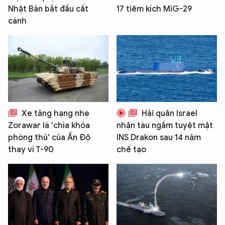
Nhật Bản bắt đầu cất
17 tiêm kích MiG-29
cánh
Xe tăng hạng nhẹ
Hải quân Israel
Zorawar là 'chìa khóa
nhận tàu ngầm tuyệt mật
phòng thủ' của Ấn Độ
INS Drakon sau 14 năm
thay vì T-90
chế tạo