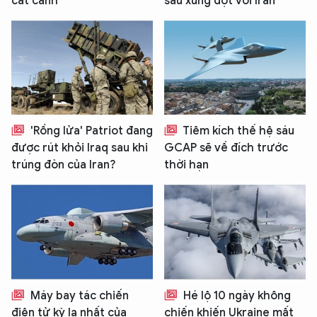
cất cánh
sau xung đột với Iran
'Rồng lửa' Patriot đang
Tiêm kích thế hệ sáu
được rút khỏi Iraq sau khi
GCAP sẽ về đích trước
trúng đòn của Iran?
thời hạn
Máy bay tác chiến
Hé lộ 10 ngày không
điện tử kỳ lạ nhất của
chiến khiến Ukraine mất