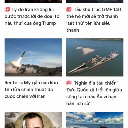
Lý do Iran không lùi
Tàu khu trục GMF 140
bước trước lời đe dọa ‘tối
thế hệ mới sẽ trở thành
hậu thư’ của ông Trump
'sát thủ' tên lửa siêu
thanh
Reuters: Mỹ gần cạn kho
‘Nghĩa địa tàu chiến’
tên lửa chiến thuật do
Đức Quốc xã trồi lên giữa
cuộc chiến với Iran
sông tại châu Âu vì hạn
hán lịch sử