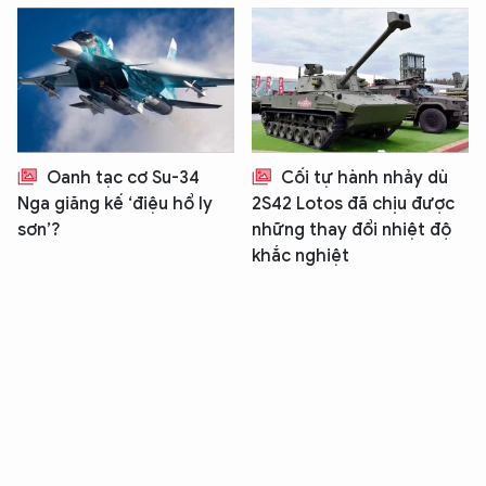
Oanh tạc cơ Su-34
Cối tự hành nhảy dù
Nga giăng kế ‘điệu hổ ly
2S42 Lotos đã chịu được
sơn’?
những thay đổi nhiệt độ
khắc nghiệt