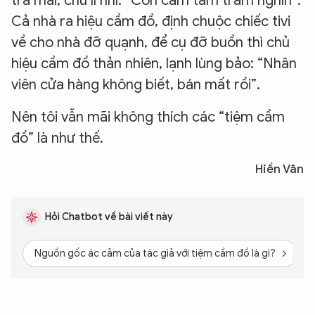
tra mãi, chú lí nhí: “Con cầm tám trăm nghìn”.
Cả nhà ra hiệu cầm đồ, định chuộc chiếc tivi
về cho nhà đỡ quạnh, để cụ đỡ buồn thì chủ
hiệu cầm đồ thản nhiên, lạnh lùng bảo: “Nhân
viên cửa hàng không biết, bán mất rồi”.
Nên tôi vẫn mãi không thích các “tiệm cầm
đồ” là như thế.
Hiền Vân
Hỏi Chatbot về bài viết này
Nguồn gốc ác cảm của tác giả với tiệm cầm đồ là gì?
C