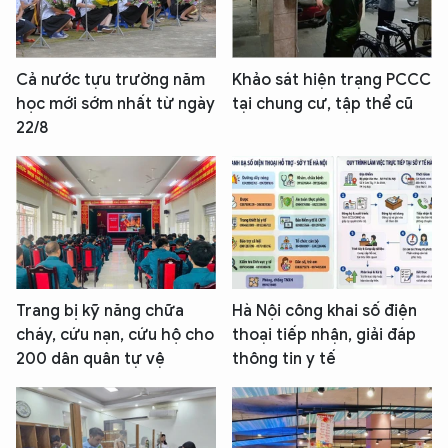
Cả nước tựu trường năm
Khảo sát hiện trạng PCCC
học mới sớm nhất từ ngày
tại chung cư, tập thể cũ
22/8
Trang bị kỹ năng chữa
Hà Nội công khai số điện
cháy, cứu nạn, cứu hộ cho
thoại tiếp nhận, giải đáp
200 dân quân tự vệ
thông tin y tế