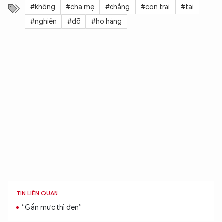
#không
#cha mẹ
#chẳng
#con trai
#tai
#nghiện
#đỡ
#họ hàng
TIN LIÊN QUAN
“Gần mực thì đen”