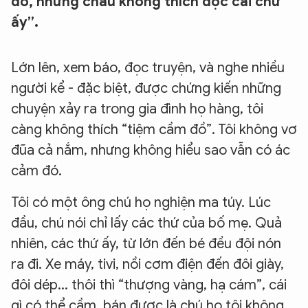
đồ, nhưng cháu không thích đọc cái chữ
ấy”.
Lớn lên, xem báo, đọc truyện, và nghe nhiều
người kể - đặc biệt, được chứng kiến những
chuyện xảy ra trong gia đình họ hàng, tôi
càng không thích “tiệm cầm đồ”. Tôi không vơ
đũa cả nắm, nhưng không hiểu sao vẫn có ác
cảm đó.
Tôi có một ông chú họ nghiện ma túy. Lúc
đầu, chú nói chỉ lấy các thứ của bố mẹ. Quả
nhiên, các thứ ấy, từ lớn đến bé đều đội nón
ra đi. Xe máy, tivi, nồi cơm điện đến đôi giày,
đôi dép... thôi thì “thượng vàng, hạ cám”, cái
gì có thể cầm, bán được là chú họ tôi không