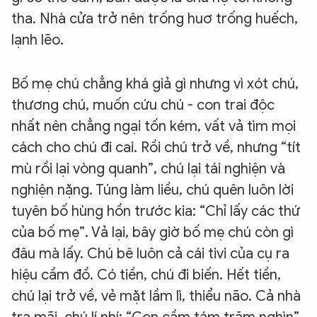
tha. Nhà cửa trở nên trống huơ trống huếch,
lạnh lẽo.
Bố mẹ chú chẳng khá giả gì nhưng vì xót chú,
thương chú, muốn cứu chú - con trai độc
nhất nên chẳng ngại tốn kém, vất vả tìm mọi
cách cho chú đi cai. Rồi chú trở về, nhưng “tít
mù rồi lại vòng quanh”, chú lại tái nghiện và
nghiện nặng. Túng làm liều, chú quên luôn lời
tuyên bố hùng hồn trước kia: “Chỉ lấy các thứ
của bố mẹ”. Vả lại, bây giờ bố mẹ chú còn gì
đâu mà lấy. Chú bê luôn cả cái tivi của cụ ra
hiệu cầm đồ. Có tiền, chú đi biến. Hết tiền,
chú lại trở về, vẻ mặt lầm lì, thiểu não. Cả nhà