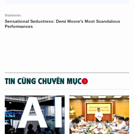
TIN CÙNG CHUYÊN MỤC
XIN CHÀO,
TÔI LÀ CHATBOT CỦA
Hãy hỏi tôi bất kỳ điều gì bạn cần biết về