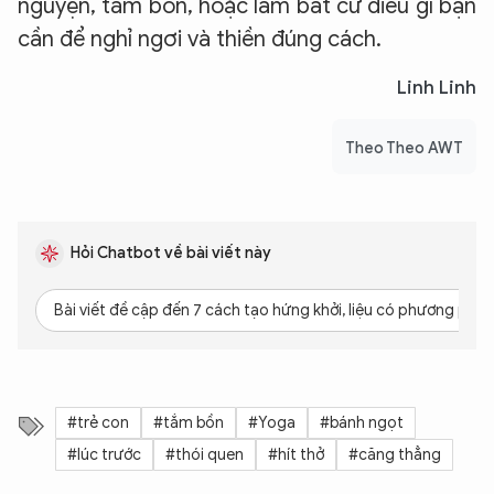
nguyện, tắm bồn, hoặc làm bất cứ điều gì bạn
cần để nghỉ ngơi và thiền đúng cách.
Linh Linh
Theo Theo AWT
Hỏi Chatbot về bài viết này
Bài viết đề cập đến 7 cách tạo hứng khởi, liệu có phương pháp
#trẻ con
#tắm bồn
#Yoga
#bánh ngọt
#lúc trước
#thói quen
#hít thở
#căng thẳng