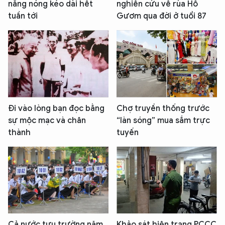
nắng nóng kéo dài hết
nghiên cứu về rùa Hồ
tuần tới
Gươm qua đời ở tuổi 87
Đi vào lòng bạn đọc bằng
Chợ truyền thống trước
sự mộc mạc và chân
“làn sóng” mua sắm trực
thành
tuyến
Cả nước tựu trường năm
Khảo sát hiện trạng PCCC