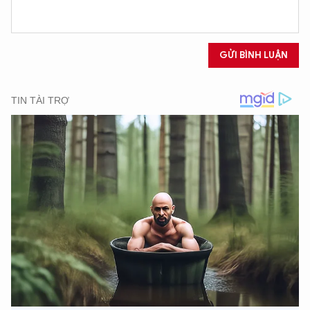
XIN CHÀO,
GỬI BÌNH LUẬN
TÔI LÀ CHATBOT CỦA
Hãy hỏi tôi bất kỳ điều gì bạn cần biết về
An Ninh Thủ Đô nhé. Tôi sẵn sàng hỗ trợ!