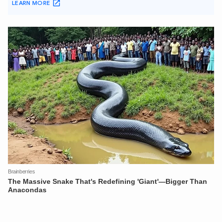
XIN CHÀO,
TÔI LÀ CHATBOT CỦA
Hãy hỏi tôi bất kỳ điều gì bạn cần biết về
An Ninh Thủ Đô nhé. Tôi sẵn sàng hỗ trợ!