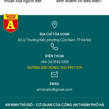
thuận của người dân
kinh doanh có điều kiện?
ĐỊA CHỈ TÒA SOẠN
82 Lý Thường Kiệt, phường Cửa Nam, TP Hà Nội
ĐIỆN THOẠI
+84-24 3942 6355
ĐƯỜNG DÂY NÓNG: 032 9907 579
EMAIL
antdcahn@gmail.com
AN NINH THỦ ĐÔ - CƠ QUAN CỦA CÔNG AN THÀNH PHỐ HÀ