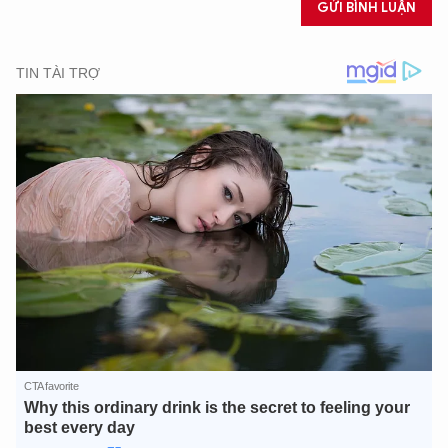
GỬI BÌNH LUẬN