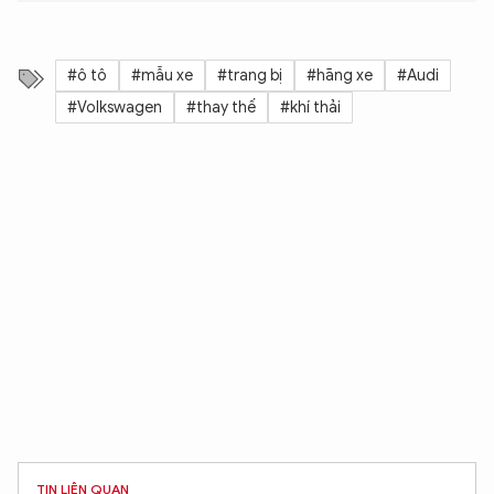
#ô tô
#mẫu xe
#trang bị
#hãng xe
#Audi
#Volkswagen
#thay thế
#khí thải
TIN LIÊN QUAN