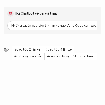
TÔI LÀ CHATBOT CỦA
Hỏi Chatbot về bài viết này
Hãy hỏi tôi bất kỳ điều gì bạn cần biết về
An Ninh Thủ Đô nhé. Tôi sẵn sàng hỗ trợ!
Những tuyến cao tốc 2-4 làn xe nào đang được xem xét nâng
#cao tốc 2 làn xe
#cao tốc 4 làn xe
#mở rộng cao tốc
#cao tốc trung lương mỹ thuận