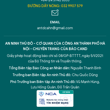
+84-24 3942 6355
ĐƯỜNG DÂY NÓNG: 032 9907 579
EMAIL
antdcahn@gmail.com
AN NINH THỦ ĐÔ - CƠ QUAN CỦA CÔNG AN THÀNH PHỐ HÀ
NỘI - CHUYÊN TRANG CỦA BÁO CAND
Giấy phép hoạt động báo chí số 08/GP-BTTTT, ngày 5/1/2021
của Bộ Thông tin và Truyền thông.
Tổng Biên tập Báo Công an Nhân dân:
Nguyễn Thanh Bình
Trưởng ban Biên tập An ninh Thủ đô:
Chu Quốc Dũng
Phó Trưởng ban Biên tập An ninh Thủ đô:
Vũ Mạnh Hùng
,
Lưu Hồng Quân
,
Đỗ Trần Quân
5 điểm nghẽn của Hà Nội
giải pháp xử lý điểm nghẽn của