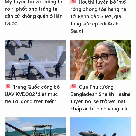
Mỹ tuyên bố về thông tin
Houthi tuyên bố 'mở
rò rỉ phốt pho trắng tại
rộng phong tỏa hàng hải'
căn cứ không quân ở Hàn
tới kênh đào Suez, gia
Quốc
tăng sức ép với Arab
Saudi
Trung Quốc công bố
Cựu Thủ tướng
UAV KVD002 'diệt mục
Bangladesh Sheikh Hasina
tiêu di động trên biển'
tuyên bố 'sẽ trở về', bất
chấp án tử hình vắng mặt