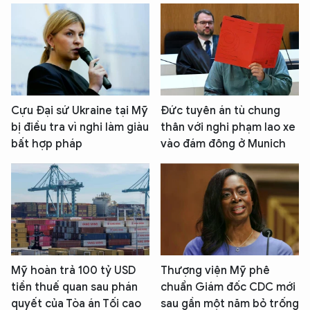
Cựu Đại sứ Ukraine tại Mỹ
Đức tuyên án tù chung
bị điều tra vì nghi làm giàu
thân với nghi phạm lao xe
bất hợp pháp
vào đám đông ở Munich
Mỹ hoàn trả 100 tỷ USD
Thượng viện Mỹ phê
tiền thuế quan sau phán
chuẩn Giám đốc CDC mới
quyết của Tòa án Tối cao
sau gần một năm bỏ trống