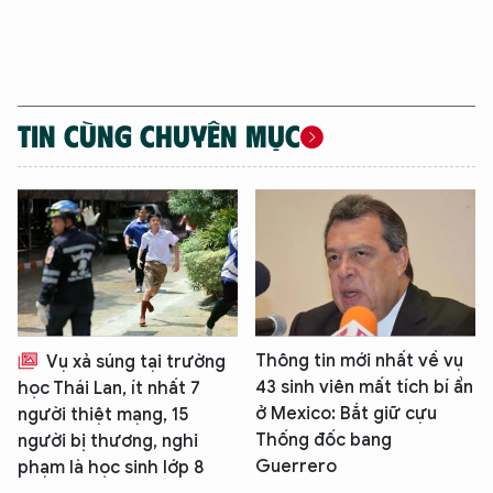
TIN CÙNG CHUYÊN MỤC
XIN CHÀO,
Thông tin mới nhất về vụ
Vụ xả súng tại trường
TÔI LÀ CHATBOT CỦA
43 sinh viên mất tích bí ẩn
học Thái Lan, ít nhất 7
ở Mexico: Bắt giữ cựu
người thiệt mạng, 15
Thống đốc bang
người bị thương, nghi
Hãy hỏi tôi bất kỳ điều gì bạn cần biết về
Guerrero
phạm là học sinh lớp 8
An Ninh Thủ Đô nhé. Tôi sẵn sàng hỗ trợ!