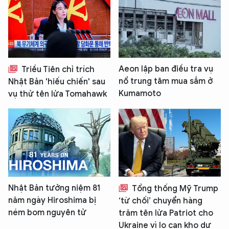
Aeon lập ban điều tra vụ
Triều Tiên chỉ trích
nổ trung tâm mua sắm ở
Nhật Bản 'hiếu chiến' sau
Kumamoto
vụ thử tên lửa Tomahawk
Nhật Bản tưởng niệm 81
Tổng thống Mỹ Trump
năm ngày Hiroshima bị
‘từ chối’ chuyển hàng
ném bom nguyên tử
trăm tên lửa Patriot cho
Ukraine vì lo cạn kho dự