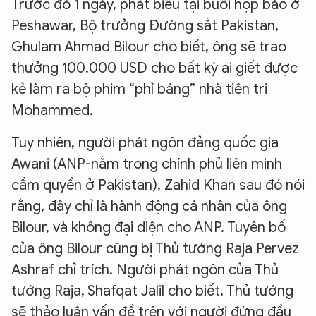
Trước đó 1 ngày, phát biểu tại buổi họp báo ở
Peshawar, Bộ trưởng Đường sắt Pakistan,
Ghulam Ahmad Bilour cho biết, ông sẽ trao
thưởng 100.000 USD cho bất kỳ ai giết được
kẻ làm ra bộ phim “phỉ báng” nhà tiên tri
Mohammed.
Tuy nhiên, người phát ngôn đảng quốc gia
Awani (ANP-nằm trong chính phủ liên minh
cầm quyền ở Pakistan), Zahid Khan sau đó nói
rằng, đây chỉ là hành động cá nhân của ông
Bilour, và không đại diện cho ANP. Tuyên bố
của ông Bilour cũng bị Thủ tướng Raja Pervez
Ashraf chỉ trích. Người phát ngôn của Thủ
tướng Raja, Shafqat Jalil cho biết, Thủ tướng
sẽ thảo luận vấn đề trên với người đứng đầu